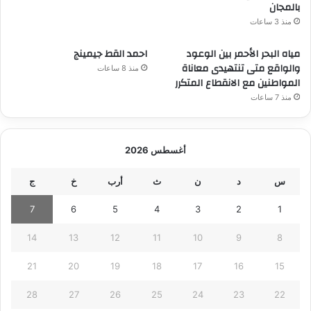
بالمجان
منذ 3 ساعات
مياه البحر الأحمر بين الوعود
احمد القط جيمينج
والواقع متى تنتهيدى معاناة
منذ 8 ساعات
المواطنين مع الانقطاع المتكرر
منذ 7 ساعات
أغسطس 2026
س
د
ن
ث
أرب
خ
ج
7
6
5
4
3
2
1
14
13
12
11
10
9
8
21
20
19
18
17
16
15
28
27
26
25
24
23
22