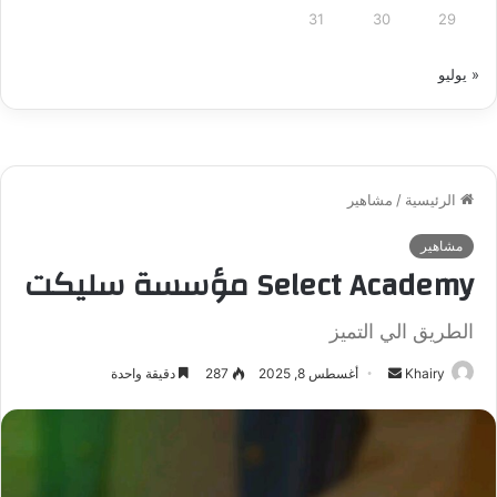
31
30
29
« يوليو