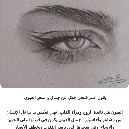
ر
ي
د
ا
إ
ل
ك
ت
ر
و
ن
ي
ا
يقول عمر فتحي جلال
ع
ن جمال و سحر العيون
العيون هي نافذة الروح ومرآة القلب، فهي تعكس ما بداخل الإنسان
من مشاعر وأحاسيس. جمال العيون يكمن في قدرتها على التعبير
والإيحاء، وفي سحرها الذي يأسر
القلوب
ويخطف الأبصار