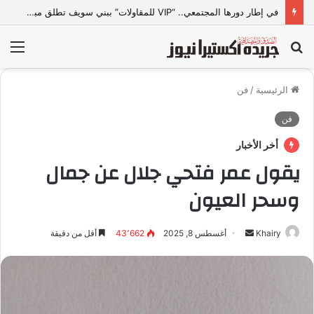
في إطار دورها المجتمعي.. “VIP للمقاولات” ببني سويف تطلق مبادرة “تعالي أقدم على تصالح” بالمجان
بحث
الق
عن
الرئيسية
/
فن
فن
أخر الأخبار
يقول عمر فتحي جلال عن جمال
وسحر العيون
Khairy
أ
أغسطس 8, 2025
43٬662
أقل من دقيقة
ر
س
ل
ب