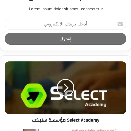
Lorem ipsum dolor sit amet, consectetur.
أ
د
خ
ل
ب
ر
ي
د
ك
ا
ل
إ
ل
ك
ت
ر
Select Academy مؤسسة سليكت
و
ن