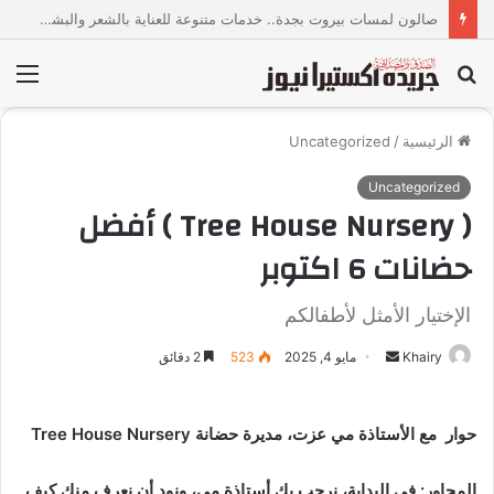
حسن محمد يهنئ المقدم رامي فرحات لتوليه رئاسة مباحث سجن «وادي النطرون تأهيل 6»
بحث
الق
عن
الرئيسية
/
Uncategorized
Uncategorized
( Tree House Nursery ) أفضل
حضانات 6 اكتوبر
الإختيار الأمثل لأطفالكم
Khairy
أ
مايو 4, 2025
523
2 دقائق
ر
س
حوار مع الأستاذة مي عزت، مديرة حضانة Tree House Nursery
ل
ب
المحاور: في البداية، نرحب بكِ أستاذة مي، ونود أن نعرف منكِ كيف
ر