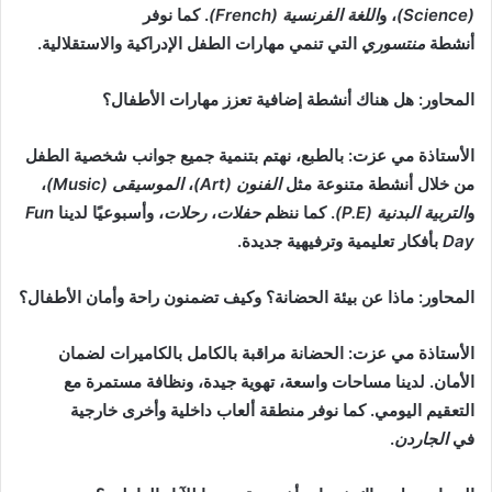
(Science)
، و
اللغة الفرنسية (French)
. كما نوفر
أنشطة
منتسوري
التي تنمي مهارات الطفل الإدراكية والاستقلالية.
المحاور: هل هناك أنشطة إضافية تعزز مهارات الأطفال؟
الأستاذة مي عزت: بالطبع، نهتم بتنمية جميع جوانب شخصية الطفل
من خلال أنشطة متنوعة مثل
الفنون (Art)
،
الموسيقى (Music)
،
و
التربية البدنية (P.E)
. كما ننظم
حفلات
،
رحلات
، وأسبوعيًا لدينا
Fun
Day
بأفكار تعليمية وترفيهية جديدة.
المحاور: ماذا عن بيئة الحضانة؟ وكيف تضمنون راحة وأمان الأطفال؟
الأستاذة مي عزت: الحضانة مراقبة بالكامل بالكاميرات لضمان
الأمان. لدينا مساحات واسعة، تهوية جيدة، ونظافة مستمرة مع
التعقيم اليومي. كما نوفر منطقة ألعاب داخلية وأخرى خارجية
في
الجاردن
.