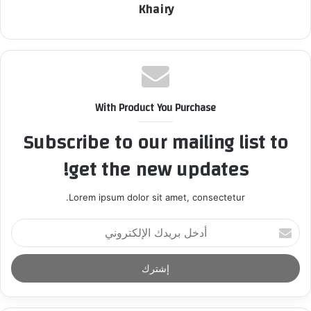
Khairy
With Product You Purchase
Subscribe to our mailing list to
get the new updates!
Lorem ipsum dolor sit amet, consectetur.
أ
د
خ
ل
ب
ر