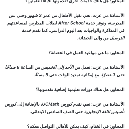
المحاور: هل هناك خدمات أخرى تقدمونها للآباء العاملين؟
الأستاذة مي عزت: نعم، نقبل الأطفال من عمر
3 شهور
وحتى سن
المدرسة، ونوفر خدمة
After School
لطلاب المدارس لمساعدتهم
في المذاكرة والواجبات بعد اليوم الدراسي. كما نقدم
خدمة
التوصيل
من وإلى الحضانة.
المحاور: ما هي مواعيد العمل في الحضانة؟
الأستاذة مي عزت: نعمل من
الأحد إلى الخميس
من الساعة
8 صباحًا
حتى 3 عصرًا
، مع إمكانية تمديد الوقت حتى
5 مساءً
.
المحاور: هل هناك دورات تعليمية إضافية تقدمونها؟
الأستاذة مي عزت: نعم، نقدم
كورس UCMath
، بالإضافة إلى
كورس
تأسيس اللغة الإنجليزية
حتى الصف السادس الابتدائي.
المحاور: في الختام، كيف يمكن للأهالي التواصل معكم؟