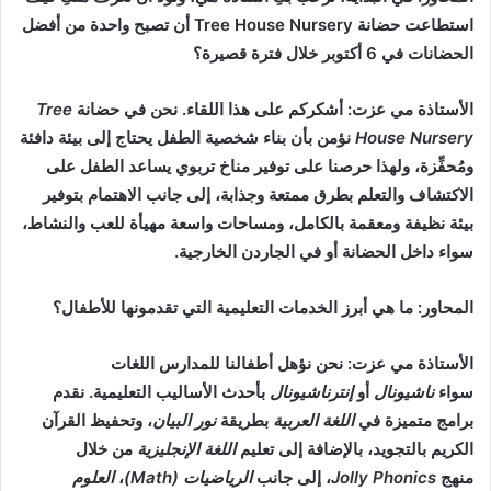
ي
استطاعت حضانة Tree House Nursery أن تصبح واحدة من أفضل
د
الحضانات في 6 أكتوبر خلال فترة قصيرة؟
ا
إ
الأستاذة مي عزت: أشكركم على هذا اللقاء. نحن في حضانة
Tree
ل
House Nursery
نؤمن بأن بناء شخصية الطفل يحتاج إلى بيئة دافئة
ك
ومُحفِّزة، ولهذا حرصنا على توفير مناخ تربوي يساعد الطفل على
ت
الاكتشاف والتعلم بطرق ممتعة وجذابة، إلى جانب الاهتمام بتوفير
ر
بيئة نظيفة ومعقمة بالكامل، ومساحات واسعة مهيأة للعب والنشاط،
و
سواء داخل الحضانة أو في الجاردن الخارجية.
ن
ي
المحاور: ما هي أبرز الخدمات التعليمية التي تقدمونها للأطفال؟
ا
الأستاذة مي عزت: نحن نؤهل أطفالنا للمدارس اللغات
سواء
ناشيونال
أو
إنترناشيونال
بأحدث الأساليب التعليمية. نقدم
برامج متميزة في
اللغة العربية
بطريقة
نور البيان
، وتحفيظ القرآن
الكريم بالتجويد، بالإضافة إلى تعليم
اللغة الإنجليزية
من خلال
منهج
Jolly Phonics
، إلى جانب
الرياضيات (Math)
،
العلوم