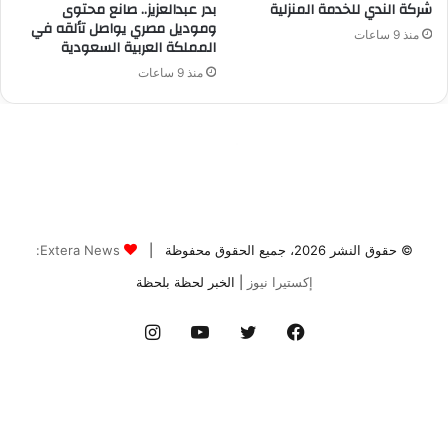
© حقوق النشر 2026، جميع الحقوق محفوظة |
Extera News:
إكستيرا نيوز
| الخبر لحظة بلحظة
فيسبوك
تويتر
يوتيوب
انستقرام