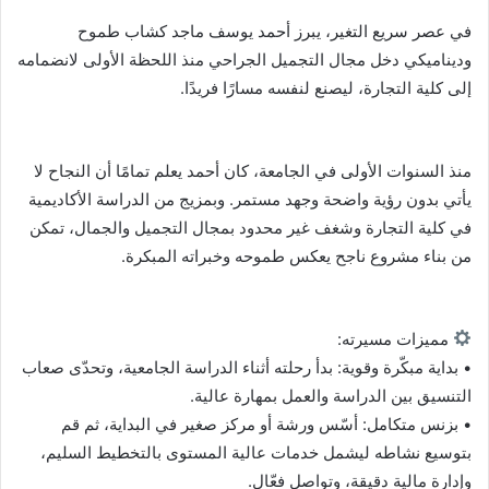
ر
ي
في عصر سريع التغير، يبرز أحمد يوسف ماجد كشاب طموح
د
وديناميكي دخل مجال التجميل الجراحي منذ اللحظة الأولى لانضمامه
ا
إلى كلية التجارة، ليصنع لنفسه مسارًا فريدًا.
إ
ل
ك
منذ السنوات الأولى في الجامعة، كان أحمد يعلم تمامًا أن النجاح لا
ت
يأتي بدون رؤية واضحة وجهد مستمر. وبمزيج من الدراسة الأكاديمية
ر
في كلية التجارة وشغف غير محدود بمجال التجميل والجمال، تمكن
و
من بناء مشروع ناجح يعكس طموحه وخبراته المبكرة.
ن
ي
ا
مميزات مسيرته:
• بداية مبكّرة وقوية: بدأ رحلته أثناء الدراسة الجامعية، وتحدّى صعاب
التنسيق بين الدراسة والعمل بمهارة عالية.
• بزنس متكامل: أسّس ورشة أو مركز صغير في البداية، ثم قم
بتوسيع نشاطه ليشمل خدمات عالية المستوى بالتخطيط السليم،
وإدارة مالية دقيقة، وتواصل فعّال.