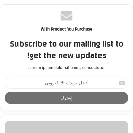
With Product You Purchase
Subscribe to our mailing list to
get the new updates!
Lorem ipsum dolor sit amet, consectetur.
أ
د
خ
ل
ب
ر
ي
د
ك