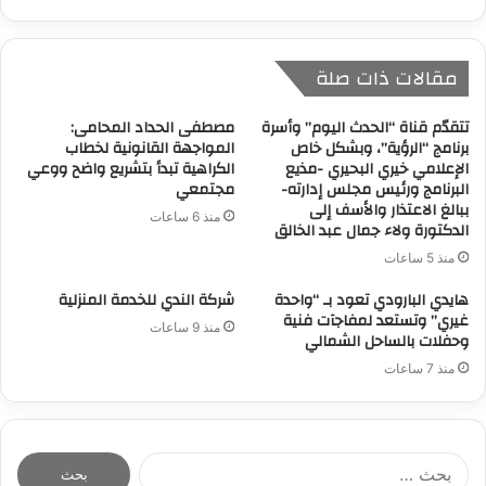
مقالات ذات صلة
تتقدّم قناة “الحدث اليوم” وأسرة
مصطفى الحداد المحامى:
برنامج “الرؤية”، وبشكل خاص
المواجهة القانونية لخطاب
الإعلامي خيري البحيري -مذيع
الكراهية تبدأ بتشريع واضح ووعي
البرنامج ورئيس مجلس إدارته-
مجتمعي
ببالغ الاعتذار والأسف إلى
منذ 6 ساعات
الدكتورة ولاء جمال عبد الخالق
منذ 5 ساعات
هايدي البارودي تعود بـ “واحدة
شركة الندي للخدمة المنزلية
غيري” وتستعد لمفاجآت فنية
منذ 9 ساعات
وحفلات بالساحل الشمالي
منذ 7 ساعات
ا
ل