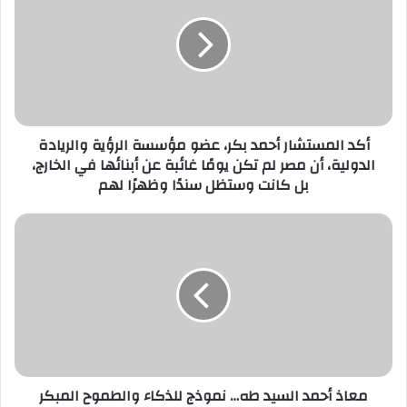
ا
ل
إ
ل
ك
ت
ر
أكد المستشار أحمد بكر، عضو مؤسسة الرؤية والريادة
و
الدولية، أن مصر لم تكن يومًا غائبة عن أبنائها في الخارج،
ن
بل كانت وستظل سندًا وظهرًا لهم
ي
معاذ أحمد السيد طه… نموذج للذكاء والطموح المبكر