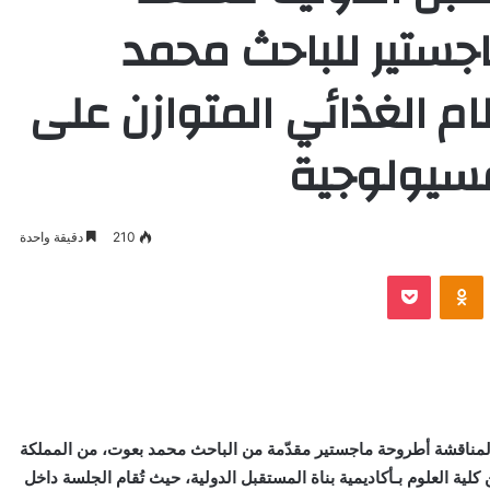
جستير للباحث محمد
ام الغذائي المتوازن على
فسيولوجية
210
دقيقة واحدة
VKontak
Odnoklassniki
بوكيت
لموافق 2 يوليو 2025، جلسة علمية لمناقشة أطروحة ماجستير مقدّمة من الباحث محمد بعوت، من المملكة
ية العلوم بـأكاديمية بناة المستقبل الدولية، حيث تُقام الجلسة داخل