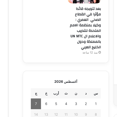
بعد تتويجه قائدا
مؤثرا في القطاع
الصحي العمري :
وكيلا بمنظمة الامم
المتحدة للتدريب
والاعلام ال UN MTC
بالمملكة ودول
الخليج العربي
منذ 12 ساعة
أغسطس 2026
س
د
ن
ث
أرب
خ
ج
7
6
5
4
3
2
1
14
13
12
11
10
9
8