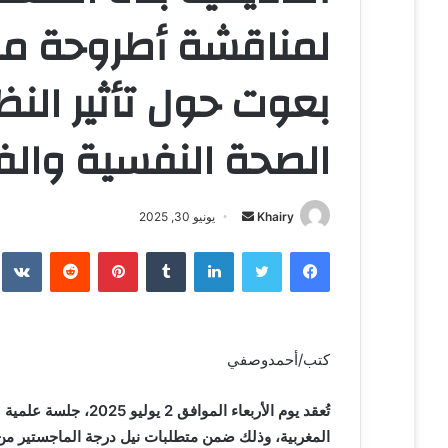
لمناقشة أطروحة ما
بعوت حول تأثير النظ
الصحة النفسية وال
Khairy
أ
يونيو 30, 2025
ر
فيسبوك
تويتر
لينكدإن
‏Tumblr
بينتيريست
‏Reddit
‏te
س
ل
ب
ر
كتب/أحمدوصفي
ي
د
ا
تُعقد يوم الأربعاء ا
إ
المغربية، وذلك ضمن متطلبات نيل درجة الماجستير من كل