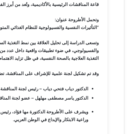
ل
قاعة المناقشات الرئيسية بالأكاديمية، وتُعد من أبرز الفع
ك
ت
وتحمل الأطروحة عنوان
:
ر
“
التأثيرات النفسية والفسيولوجية للنظام الغذائي المت
و
ن
وتسعى الدراسة إلى تحليل العلاقة بين نمط التغذية السل
ي
والفسيولوجي، في ضوء تطبيقات واقعية داخل عدد من ا
ا
التغذية العلاجية بالصحة النفسية، في ظل تزايد الاهتما
وقد تم تشكيل لجنة علمية للإشراف على المناقشة، تضم
الدكتور دياب فتحي دياب
–
رئيس لجنة المناقشة، 
الدكتور ياسر مصطفى مهلهل
–
عضو لجنة المناق
ويشرف على الأطروحة الدكتورة مها فؤاد، رئيس م
وراعية الابتكار والإبداع في الوطن العربي
.