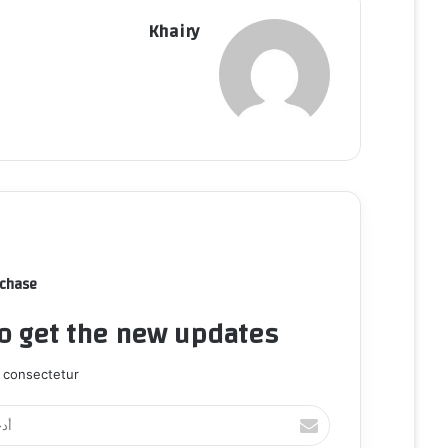
Khairy
rchase
to get the new updates!
 consectetur.
أ
د