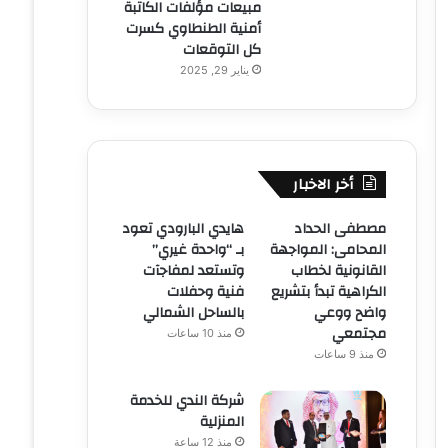
مبيعات مؤلفات الكاتبة
أمنية الطنطاوي كسرت
كل التوقعات
يناير 29, 2025
أخر الاخبار
مصطفى الحداد
هايدي البارودي تعود
المحامى: المواجهة
بـ “واحدة غيري”
القانونية لخطاب
وتستعد لمفاجآت
الكراهية تبدأ بتشريع
فنية وحفلات
واضح ووعي
بالساحل الشمالي
مجتمعي
منذ 10 ساعات
منذ 9 ساعات
شركة الندي للخدمة
المنزلية
منذ 12 ساعة