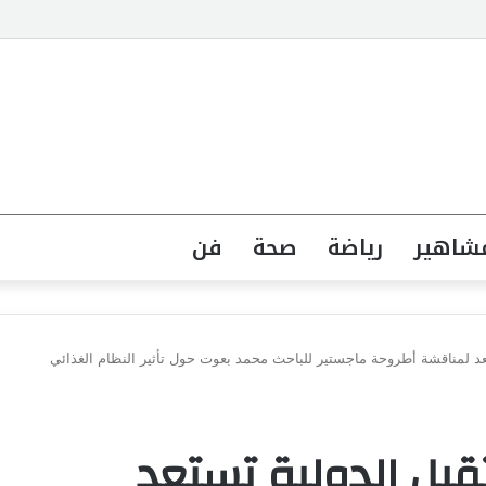
جهة القانونية لخطاب الكراهية تبدأ بتشريع واضح ووعي مجتمعي
شاهير
رياضة
صحة
فن
تعد لمناقشة أطروحة ماجستير للباحث محمد بعوت حول تأثير النظام الغذائي
قبل الدولية تستعد