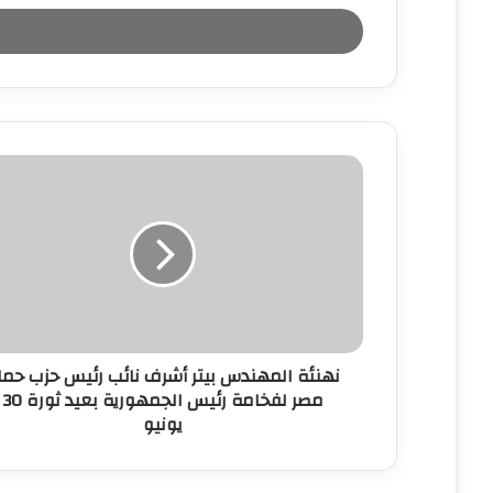
خ
ل
ب
ر
ي
د
ك
ا
ل
إ
ل
ك
ت
ر
و
ن
نهنئة المهندس بيتر أشرف نائب رئيس حزب حما
ي
مصر لفخامة رئيس الجمهورية بعيد ثورة 30
يونيو