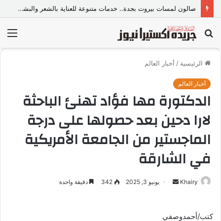
صالون لمسات بيروت بجدة.. خدمات متنوعة للعناية بالشعر والبشرة وإطلالة المرأة
بحث
الق
عن
الرئيسية
/
أخبار العالم
أخبار العالم
الدكتورة مها فؤاد تهنئ الباحثة
لارا دحين بعد حصولها على درجة
الماجستير من الجامعة الأمريكية
في الشارقة
Khairy
أ
يونيو 3, 2025
342
دقيقة واحدة
ر
س
كتب/أحمدوصفي
ل