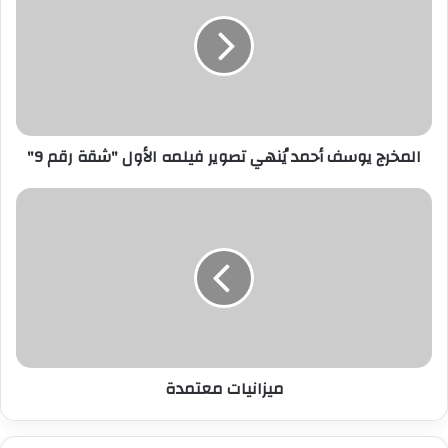
ا
ل
إ
ل
ك
ت
ر
المخرج يوسف أحمد يُنهي تصوير فيلمه الأول "شقة رقم 9"
و
ن
ي
ميزانيات معتمدة