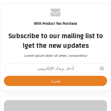
With Product You Purchase
Subscribe to our mailing list to
get the new updates!
Lorem ipsum dolor sit amet, consectetur.
أ
د
خ
ل
ب
ر
ي
د
ك