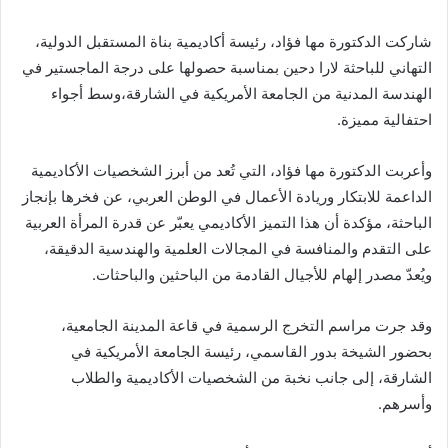
ب
شاركت الدكتورة مها فؤاد، رئيسة أكاديمية بناة المستقبل الدولية،
ر
ي
التهاني للباحثة لارا دحين بمناسبة حصولها على درجة الماجستير في
د
الهندسة المدنية من الجامعة الأمريكية في الشارقة،وسط أجواء
ا
احتفالية مميزة.
إ
ل
وأعربت الدكتورة مها فؤاد، التي تُعد من أبرز الشخصيات الأكاديمية
ك
الداعمة للابتكار وريادة الأعمال في الوطن العربي، عن فخرها بإنجاز
ت
الباحثة، مؤكدة أن هذا التميز الأكاديمي يعبّر عن قدرة المرأة العربية
ر
على التقدم والمنافسة في المجالات العلمية والهندسية الدقيقة،
و
ويُعدّ مصدر إلهام للأجيال القادمة من الباحثين والباحثات.
ن
ي
وقد جرت مراسم التخرج الرسمية في قاعة المدينة الجامعية،
ا
بحضور الشيخة بدور القاسمي، رئيسة الجامعة الأمريكية في
الشارقة، إلى جانب نخبة من الشخصيات الأكاديمية والطلاب
وأسرهم.