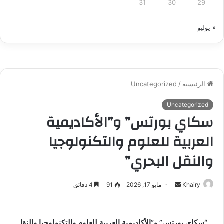
31
30
29
« يوليو