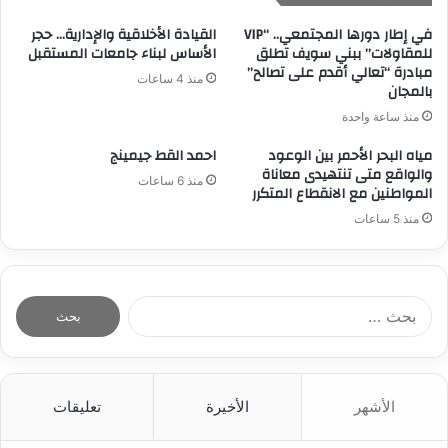
في إطار دورها المجتمعي.. “VIP
القيادة الأخلاقية والإدارية… حجر
للمقاولات” ببني سويف تطلق
الأساس لبناء جامعات المستقبل
مبادرة “تعالي أقدم على تصالح”
منذ 4 ساعات
بالمجان
منذ ساعة واحدة
مياه البحر الأحمر بين الوعود
احمد القط جيمينج
والواقع متى تنتهيدى معاناة
منذ 6 ساعات
المواطنين مع الانقطاع المتكرر
منذ 5 ساعات
ا
ل
ب
ح
ث
الأشهر
الأخيرة
تعليقات
ع
ن