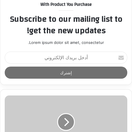
With Product You Purchase
Subscribe to our mailing list to
get the new updates!
Lorem ipsum dolor sit amet, consectetur.
أ
د
خ
ل
ب
ر
ي
د
ك
ا
ل
إ
ل