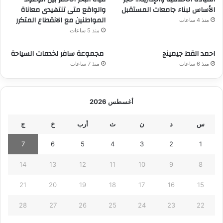
الأساس لبناء جامعات المستقبل
والواقع متى تنتهيدى معاناة
المواطنين مع الانقطاع المتكرر
منذ 4 ساعات
منذ 5 ساعات
احمد القط جيمينج
مجموعة سافر لخدمات السياحة
منذ 6 ساعات
منذ 7 ساعات
أغسطس 2026
س
د
ن
ث
أرب
خ
ج
7
6
5
4
3
2
1
14
13
12
11
10
9
8
21
20
19
18
17
16
15
28
27
26
25
24
23
22