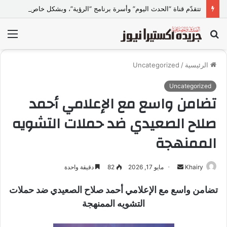
تتقدّم قناة “الحدث اليوم” وأسرة برنامج “الرؤية”، وبشكل خاص الإعلامي خيري البحيري -مذيع البرنامج ورئيس مجلس إدارته- ببالغ الاعتذار والأسف إلى الدكتورة ولاء جمال عبد الخالق
بحث
الق
عن
الرئيسية
/
Uncategorized
Uncategorized
تضامن واسع مع الإعلامي أحمد
صلاح الصعيدي ضد حملات التشويه
الممنهجة
Khairy
أ
مايو 17, 2026
82
دقيقة واحدة
ر
تضامن واسع مع الإعلامي أحمد صلاح الصعيدي ضد حملات
س
التشويه الممنهجة
ل
ب