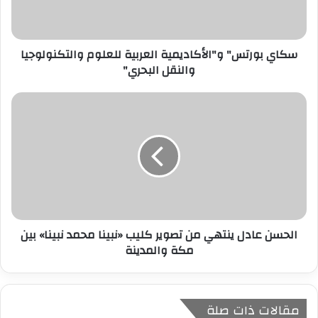
ك
ت
ر
سكاي بورتس" و"الأكاديمية العربية للعلوم والتكنولوجيا
و
والنقل البحري"
ن
ي
الحسن عادل ينتهي من تصوير كليب «نبينا محمد نبينا» بين
مكة والمدينة
مقالات ذات صلة