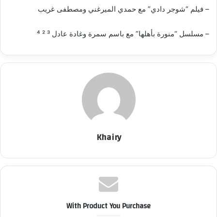
– فيلم “شوجر دادي” مع حمدي الميرغني ومصطفى غريب
– مسلسل “منورة بأهلها” مع باسم سمرة وغادة عادل ³ ² ⁴
Khairy
With Product You Purchase