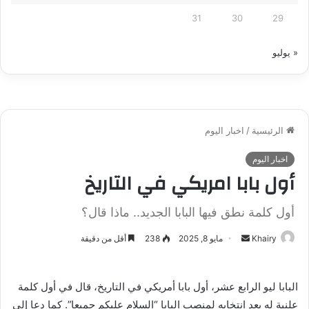
31
30
29
« يوليو