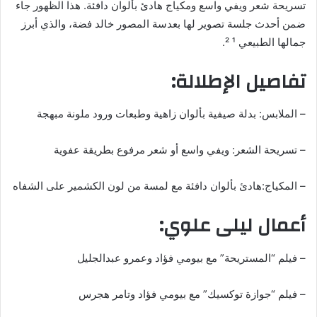
ي
تسريحة شعر ويفي واسع ومكياج هادئ بألوان دافئة. هذا الظهور جاء
د
ضمن أحدث جلسة تصوير لها بعدسة المصور خالد فضة، والذي أبرز
ا
جمالها الطبيعي ¹ ².
إ
تفاصيل الإطلالة:
ل
ك
ت
– الملابس: بدلة صيفية بألوان زاهية وطبعات ورود ملونة مبهجة
ر
و
– تسريحة الشعر: ويفي واسع أو شعر مرفوع بطريقة عفوية
ن
ي
– المكياج:هادئ بألوان دافئة مع لمسة من لون الكشمير على الشفاه
ا
أعمال ليلى علوي:
– فيلم “المستريحة” مع بيومي فؤاد وعمرو عبدالجليل
– فيلم “جوازة توكسيك” مع بيومي فؤاد وتامر هجرس