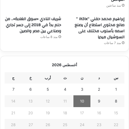
منذ ساعتين
إبراهيم محمد حفني “ih3ix ”
شريف النادي «سوق الغلابة».. من
صانع محتوى استطاع أن يصنع
حلم بدأ في 2018 إلى جسر تجاري
اسمه بأسلوب مختلف على
وصناعي بين مصر والصين
السوشيال ميديا
منذ 8 ساعات
منذ 7 ساعات
أغسطس 2026
س
د
ن
ث
أرب
خ
ج
7
6
5
4
3
2
1
14
13
12
11
10
9
8
21
20
19
18
17
16
15
28
27
26
25
24
23
22