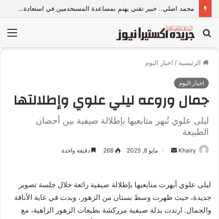
محمد اصلي.. خبير تقني يهتم بمساعدة المستخدمين في استعادة حساباتهم على منصات التواصل
بحث
الق
عن
الرئيسية
/
اخبار اليوم
اخبار اليوم
جمال وروعه ليلي علوي وإطلالتها
ليلى علوي تُبهر متابعيها بإطلالة صيفية بين أحضان
الطبيعة
Khairy
أ
مايو 8, 2025
268
دقيقة واحدة
ر
س
ليلى علوي أبهرت متابعيها بإطلالة صيفية رائعة خلال جلسة تصوير
ل
جديدة، حيث ظهرت وسط بستان من الزهور، وبدت في غاية الأناقة
ب
ر
والجمال. ارتدت بدلة صيفية مزركشة بطبعات الزهور الزاهية، مع