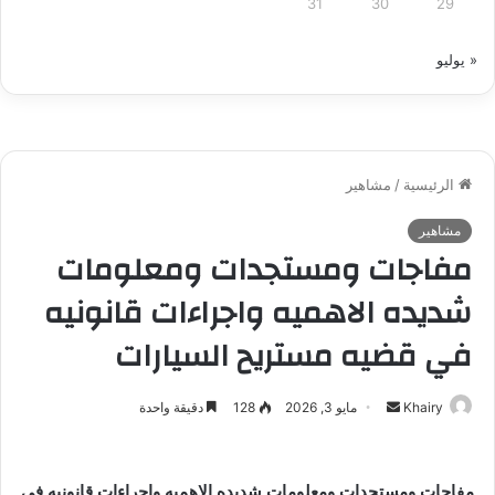
31
30
29
« يوليو