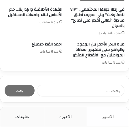
في إطار دورها المجتمعي.. “VIP
القيادة الأخلاقية والإدارية… حجر
للمقاولات” ببني سويف تطلق
الأساس لبناء جامعات المستقبل
مبادرة “تعالي أقدم على تصالح”
منذ 4 ساعات
بالمجان
منذ ساعة واحدة
مياه البحر الأحمر بين الوعود
احمد القط جيمينج
والواقع متى تنتهيدى معاناة
منذ 6 ساعات
المواطنين مع الانقطاع المتكرر
منذ 5 ساعات
ا
ل
ب
ح
ث
الأشهر
الأخيرة
تعليقات
ع
ن