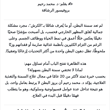
د
✍️ بقلم: د. محمد رحيم
ا
بروفيسور الرشاقة
إ
ل
لم تعد سمنة البطن، أو ما يُعرف شائعًا بـ“الكرش”، مجرد مشكلة
ك
جمالية تُقلق المظهر الخارجي فحسب، بل أصبحت مؤشرًا صحيًا
ت
دقيقًا يعكس خللًا أعمق في نمط الحياة ووظائف الجسم. وعلى
ر
و
الرغم من التزام الكثيرين بأنظمة غذائية صارمة أو فقدانهم وزنًا
ن
ملحوظًا، تظل دهون البطن واحدة من أكثر التحديات إزعاجًا وتعقيدًا.
ي
ا
هذه الظاهرة تفتح الباب أمام تساؤل مهم:
لماذا لا تختفي سمنة البطن بسهولة؟
بحسب خبرة تمتد لأكثر من 20 عامًا في مجال علاج السمنة والتغذية
العلاجية، يؤكد د. محمد رحيم أن بروز البطن لا يرتبط بعامل واحد، بل
هو نتيجة تداخل عدة عوامل فسيولوجية وسلوكية، وهو ما يتطلب
فهمًا دقيقًا قبل البدء في العلاج.