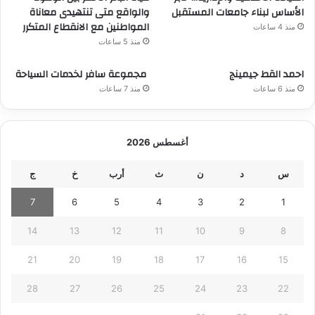
الأساس لبناء جامعات المستقبل
والواقع متى تنتهيدى معاناة
المواطنين مع الانقطاع المتكرر
منذ 4 ساعات
منذ 5 ساعات
احمد القط جيمينج
مجموعة سافر لخدمات السياحة
منذ 6 ساعات
منذ 7 ساعات
أغسطس 2026
س
د
ن
ث
أرب
خ
ج
7
6
5
4
3
2
1
14
13
12
11
10
9
8
21
20
19
18
17
16
15
28
27
26
25
24
23
22