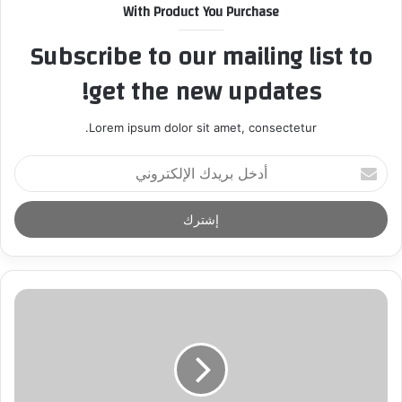
With Product You Purchase
Subscribe to our mailing list to
get the new updates!
Lorem ipsum dolor sit amet, consectetur.
أ
د
خ
ل
ب
ر
ي
د
ك
ا
ل
إ
ل