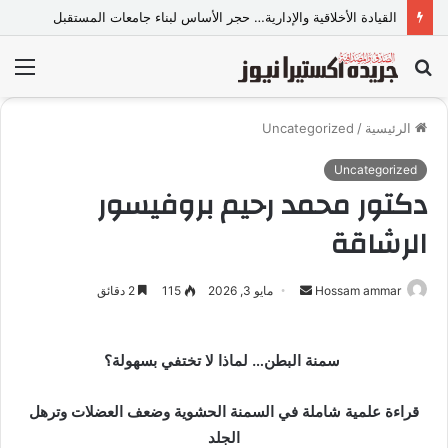
القيادة الأخلاقية والإدارية… حجر الأساس لبناء جامعات المستقبل
بحث
الق
عن
الرئيسية
/
Uncategorized
Uncategorized
دكتور محمد رحيم بروفيسور
الرشاقة
Hossam ammar
أ
مايو 3, 2026
115
2 دقائق
ر
س
سمنة البطن… لماذا لا تختفي بسهولة؟
ل
ب
قراءة علمية شاملة في السمنة الحشوية وضعف العضلات وترهل
ر
ي
الجلد