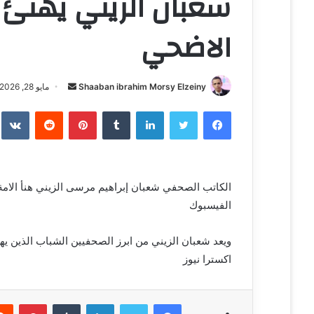
شعبان الزيني يهنئ ا
الاضحي
Shaaban ibrahim Morsy Elzeiny
أ
مايو 28, 2026
ر
فيسبوك
تويتر
لينكدإن
‏Tumblr
بينتيريست
‏Reddit
‏te
س
ل
ب
ر
الكاتب الصحفي شعبان إبراهيم مرسى الزيني هنأ الام
ي
الفيسبوك
د
ا
إ
ويعد شعبان الزيني من ابرز الصحفيين الشباب الذين ي
ل
اكسترا نيوز
ك
ت
فيسبوك
تويتر
لينكدإن
‏Tumblr
بينتيريست
ر