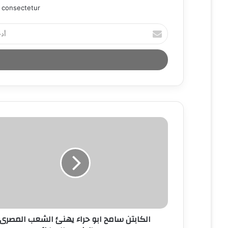
 consectetur.
أ
د
خ
ل
ب
ر
ي
د
ك
ا
ل
إ
ل
ك
ت
ر
و
ن
الكابتن سامح ابو حراء يهنئ الشعب المصرى
ي