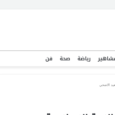
 وموديل مصري يواصل تألقه في المملكة العربية السعودية
شاهير
رياضة
صحة
فن
عيد الاضحي