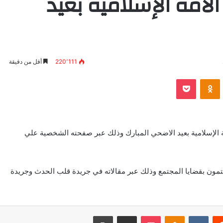
لامة الإسلامية بعيد
220٬111
أقل من دقيقة
VKontak
Odnoklassniki
بوكيت
ة الإسلامية بعيد الاضحي المبارك وذلك عبر صفحته الشخصية علي
هتمون بقضايا المجتمع وذلك عبر مقالاته في جريدة قلب الحدث وجريدة
‏Reddit
‏VKontakte
Odnoklassniki
بوكيت
مشاركة عبر البريد
طباعة