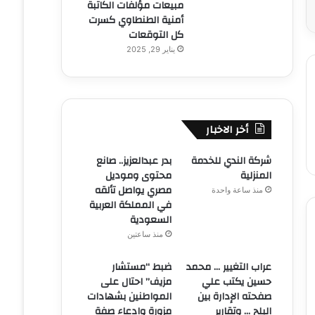
مبيعات مؤلفات الكاتبة
أمنية الطنطاوي كسرت
كل التوقعات
يناير 29, 2025
أخر الاخبار
شركة الندي للخدمة
بدر عبدالعزيز.. صانع
المنزلية
محتوى وموديل
مصري يواصل تألقه
منذ ساعة واحدة
في المملكة العربية
السعودية
منذ ساعتين
عراب التغيير … محمد
ضبط “مستشار
حسين يكتب علي
مزيف” احتال على
صفحته الإدارة بين
المواطنين بشهادات
البلح … وتقارير
مزورة وادعاء صفة