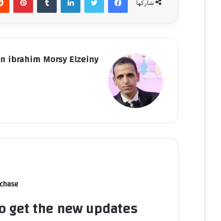
شاركها
و
ن
ي
ا
n ibrahim Morsy Elzeiny
rchase
to get the new updates!