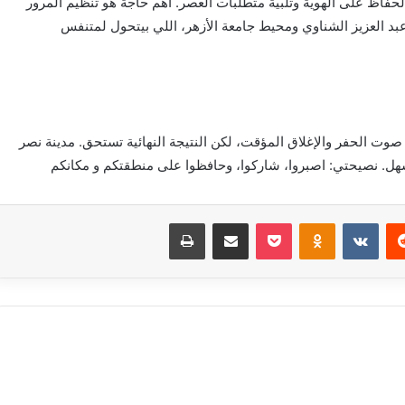
الحفاظ على الهوية وتلبية متطلبات العصر. أهم حاجة هو تنظيم المرور
بد العزيز الشناوي ومحيط جامعة الأزهر، اللي بيتحول لمتنفس
صوت الحفر والإغلاق المؤقت، لكن النتيجة النهائية تستحق. مدينة نصر
سهل. نصيحتي: اصبروا، شاركوا، وحافظوا على منطقتكم و مكانكم
‏Reddit
‏VKontakte
Odnoklassniki
بوكيت
مشاركة عبر البريد
طباعة