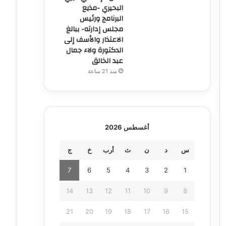
البحيري -مذيع
البرنامج ورئيس
مجلس إدارته- ببالغ
الاعتذار والأسف إلى
الدكتورة ولاء جمال
عبد الخالق
منذ 21 ساعة
أغسطس 2026
س
د
ن
ث
أرب
خ
ج
7
6
5
4
3
2
1
14
13
12
11
10
9
8
21
20
19
18
17
16
15