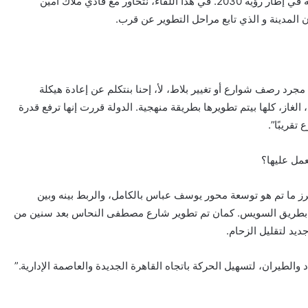
شاهدة على خطة تطوير طموحة تقودها الدولة المصرية في إطار رؤية 2030. في هذا اللقاء، نتحاور مع فادي ملاك امين
مدينة و الذي تابع مراحل التطوير عن قرب.
جرد رصف شوارع أو تغيير بلاط، لأ، إحنا بنتكلم عن إعادة هيكلة
 الغاز، كلها بيتم تطويرها بطريقة منهجية. الدولة قررت إنها ترفع قدرة
قريبًا”.
عمل عليها؟
رز ما تم هو توسعة محور يوسف عباس بالكامل، والربط بينه وبين
ة بطريق السويس. كمان تم تطوير شارع مصطفى النحاس بعد سنين من
ديد لتقليل الزحام.
الطيران، لتسهيل الحركة باتجاه القاهرة الجديدة والعاصمة الإدارية.”