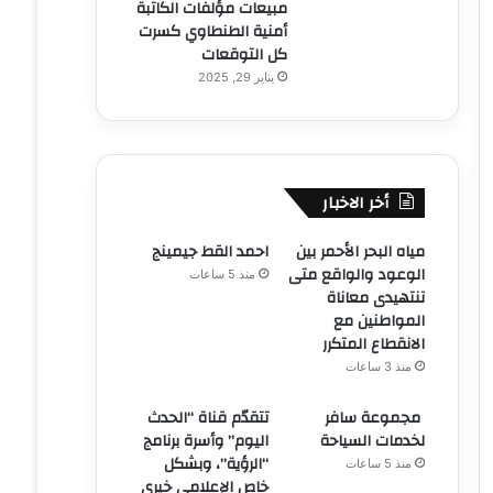
مبيعات مؤلفات الكاتبة
أمنية الطنطاوي كسرت
كل التوقعات
يناير 29, 2025
أخر الاخبار
مياه البحر الأحمر بين
احمد القط جيمينج
الوعود والواقع متى
منذ 5 ساعات
تنتهيدى معاناة
المواطنين مع
الانقطاع المتكرر
منذ 3 ساعات
مجموعة سافر
تتقدّم قناة “الحدث
لخدمات السياحة
اليوم” وأسرة برنامج
“الرؤية”، وبشكل
منذ 5 ساعات
خاص الإعلامي خيري