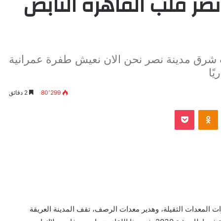
صر قلب القاهره النابض
شرق مدينة نصر نحن الان نعيش طفرة عمرانية
ًا
80٬299
2 دقائق
VKontak
Odnoklassniki
بوكيت
ات المعدات الثقيلة، وهدير معدات الرصف، تقف المدينة العريقة