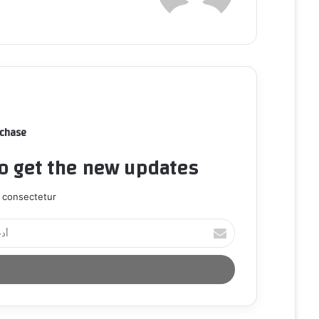
rchase
to get the new updates!
 consectetur.
أ
د
خ
ل
ب
ر
ي