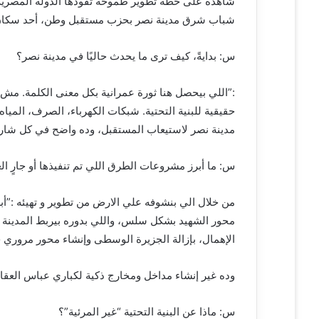
ك
شباب شرق مدينة نصر بحزب مستقبل وطن، أحد سكان ال
ت
ر
و
س: بدايةً، كيف ترى ما يحدث حاليًا في مدينة نصر؟
ن
ي
:”اللي بيحصل هنا ثورة عمرانية بكل معنى الكلمة. مش م
ا
حقيقية للبنية التحتية. شبكات الكهرباء، الصرف، المياه،
مدينة نصر لاستيعاب المستقبل، وده واضح في كل شارع ت
س: ما أبرز مشروعات الطرق اللي تم تنفيذها أو جارٍ ال
من خلال الي بنشوفه علي الارض من تطوير و تهيئه :”أب
محور الشهيد بشكل سلس، واللي بدوره بيربط المدين
الإهمال، بإزالة الجزيرة الوسطى وإنشاء محور مروري ج
وده غير إنشاء مداخل ومخارج ذكية لكباري عباس العقاد و
س: ماذا عن البنية التحتية “غير المرئية”؟