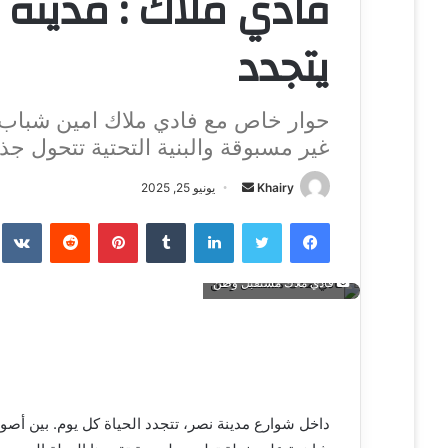
فادي ملاك : مدينة ن
يتجدد
حوار خاص مع فادي ملاك امين شباب 
غير مسبوقة والبنية التحتية تتحول جذري
Khairy
أ
يونيو 25, 2025
ر
فيسبوك
تويتر
لينكدإن
‏Tumblr
بينتيريست
‏Reddit
‏te
س
ل
ب
فادي ملاك مستقبل وطن
ر
ي
د
ا
إ
داخل شوارع مدينة نصر، تتجدد الحياة كل يوم. بين أصو
ل