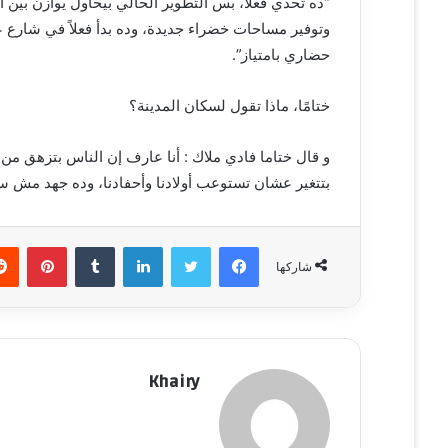
“ده تحدي فعلاً، بس التطوير الحالي بيحاول يوازن بين 
وتوفير مساحات خضراء جديدة، وده بدأ فعلاً في شارع ع
حضاري بامتياز”.
ختامًا، ماذا تقول لسكان المدينة؟
و قال ختاما فادي ملاك : أنا عارف إن الناس بتزهق من 
بتتغير عشان تستوعب أولادنا وأحفادنا، وده جهد مش 
فيسبوك
تويتر
لينكدإن
‏Tumblr
بينتيريست
شاركها
Khairy