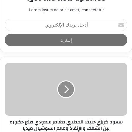
Lorem ipsum dolor sit amet, consectetur.
أ
د
خ
ل
ب
ر
ي
د
ك
ا
ل
إ
ل
ك
ت
ر
سعود كريزي حنيف المطيري مغامر سعودي صنع حضوره
و
بين الشغف والإنقاذ وعالم السوشيال ميديا
ن