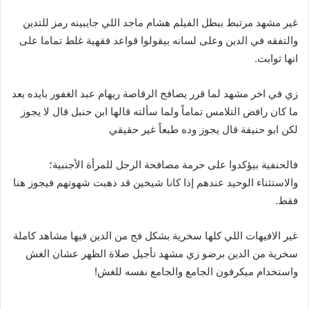
غير مشهد مرتبط ببطل الفيلم هشام ماجد اللي جايبينه رمز للتدين
والتفقه في الدين وعلى لسانه بيقولوا قواعد فقهية غلط تماما على
انها ثوابت.
زي في اخر مشهد لما قرر يصافح الرقاصة ريهام عبد الغفور بايده بعد
ما كان رافض التلامس تماماً ولما سألته قالها ابن حنبل قال لا يجوز
لكن ابو حنيفة قال يجوز وده طبعاً غير حقيقي
فالحنفية بيؤكدوا على حرمة مصافحة الرجل للمرأة الأجنبية؛
والاستثناء الوحيد عندهم إذا كانا شيخين قد ذهبت شهوتهم فيجوز هنا
فقط.
غير الافيهات اللي كلها سخرية بشكل فج من الدين فيها مشاهد كاملة
سخرية من الدين برضو زي مشهد تأجيل صلاة الظهر عشان الغش
واستخدام ميكرفون الجامع والجامع نفسه للغش!