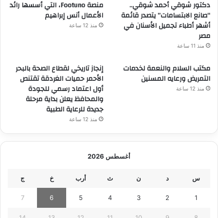
دكتور شوقي أحمد شوقي..
منصة Footuno، التي أسسها رائد
“صانع الابتسامات” يتصدر قائمة
الأعمال أنس إبراهيم
أشهر أطباء تجميل الأسنان في
منذ 12 ساعة
مصر
منذ 11 ساعة
مكتب السلام والنعمة لخدمات
إنجاز تاريخي لقطاع الصحة بالبحر
التمريض ورعايه المسنين
الأحمر حميات الغردقة تقتنص
أول اعتماد رسمي للجودة
منذ 12 ساعة
والمحافظ يعلن بداية مرحلة
جديدة للرعاية الطبية
منذ 12 ساعة
أغسطس 2026
س
د
ن
ث
أرب
خ
ج
7
6
5
4
3
2
1
14
13
12
11
10
9
8