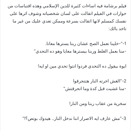
ب
فيلم برشامة فيه اساءات كثيرة للدين الإسلامي وهذه اقتباسات من
ر
حوارات في الفيلم اتقالت على لسان شخصياته وشوف اثرها على
ي
نفسك كمسلم لانها اتقالت بسرعة وممكن تعدي عليك من غير ما
د
تاخد بالك:
ا
إ
1-“-خلينا نعمل الصح عشان ربنا يسترها معانا.
ل
-منا بعمل الغلط وربنا بيسترها معايا وهو ده التحدي”
ك
ت
ايوة بيقول ده التحدي فردوا انتوا تحدي مين او ايه!
ر
و
2-“الغش اخرته النار هتتحرقوا
ن
-منا غشيت قبل كدة وما اتحرقتش”
ي
ا
سخرية من عقاب ربنا ومن النار!
3-“مش عارف ايه الاصرار اننا ندخل النار.. هيدوك بونص؟!”