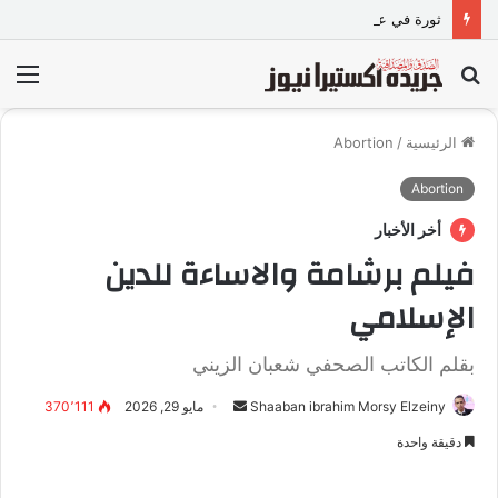
ثورة في عالم التنظيف العميق.. غسول الفيروز للتوازن والانتعاش الفائق من Imperial Therapy
بحث
الق
عن
الرئيسية
/
Abortion
Abortion
أخر الأخبار
فيلم برشامة والاساءة للدين
الإسلامي
بقلم الكاتب الصحفي شعبان الزيني
Shaaban ibrahim Morsy Elzeiny
أ
مايو 29, 2026
370٬111
ر
دقيقة واحدة
س
ل