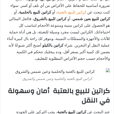
ب
ضرورة أساسية للحفاظ على الأغراض من أي تلف أو كسر. سواء
ر
كنت تبحث عن
كراتين للبيع بالعتبة
، أو
كراتين للبيع بالحلمية
، أو
ي
كراتين للبيع بعين شمس
، أو
كراتين للبيع بالشروق
، فالحل المثالي
د
هو الحصول على كراتين متينة ومتنوعة الأحجام لتناسب كل
ا
احتياجاتك. الكراتين ليست مجرد وسيلة للتعبئة، بل هي أداة حماية
إ
للأثاث والأجهزة والممتلكات الثمينة، وبتوفر لك راحة بال كبيرة أثناء
ل
عملية النقل أو التخزين. شراء
كراتين بالكيلو
أصبح أكثر شيوعًا لأنه
ك
يضمن لك كمية أكبر بسعر أقل، وده بيخليك تتحكم في الكمية
ت
ر
والأحجام حسب حجم الأغراض المطلوبة للتغليف.
و
ن
ي
كراتين للبيع بالعتبة والحلمية وعين شمس والشروق
ا
كراتين للبيع بالعتبة أمان وسهولة
في النقل
عند البحث عن
كراتين للبيع بالعتبة
، يجب التركيز على الجودة