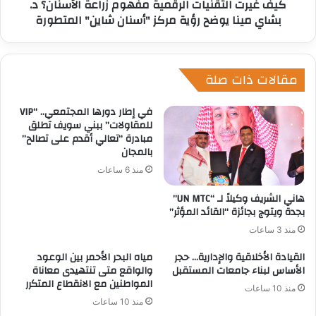
كيف غيرت التقنيات الرقمية مفهوم زراعة الأسنان؟ د.
بشاي مينا يوضح رؤية مركز "أسنان شاين" المتطورة
مقالات ذات صلة
في إطار دورها المجتمعي.. “VIP
للمقاولات” ببني سويف تطلق
مبادرة “تعالي أقدم على تصالح”
بالمجان
منذ 6 ساعات
هاني الشريف وكيلاً لـ “UN MTC”
بجدة ويتوج بجائزة “القائد المؤثر”
منذ 3 ساعات
القيادة الأخلاقية والإدارية… حجر
مياه البحر الأحمر بين الوعود
الأساس لبناء جامعات المستقبل
والواقع متى تنتهيدى معاناة
المواطنين مع الانقطاع المتكرر
منذ 10 ساعات
منذ 10 ساعات