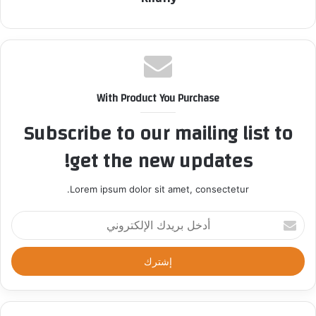
With Product You Purchase
Subscribe to our mailing list to
get the new updates!
Lorem ipsum dolor sit amet, consectetur.
أ
د
خ
ل
ب
ر
ي