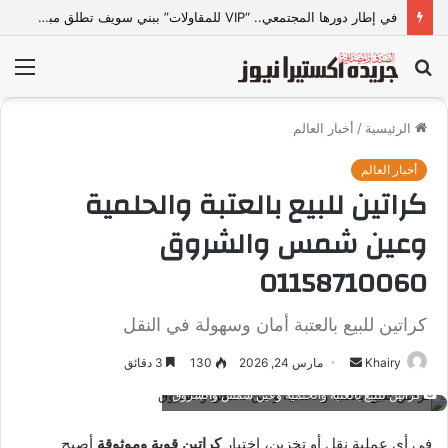
في إطار دورها المجتمعي.. “VIP للمقاولات” ببني سويف تطلق مبادرة “تعالي أقدم على تصالح” بالمجان
بحث
الق
عن
الرئيسية
/
أخبار العالم
أخبار العالم
كراتين للبيع بالعتبة والحلمية
وعين شمس والشروق
01158710060
كراتين للبيع بالعتبة أمان وسهولة في النقل
Khairy
أ
مارس 24, 2026
130
3 دقائق
ر
كراتين للبيع بالعتبة والحلمية وعين شمس والشروق
س
ل
في أي عملية نقل أو تخزين، اختيار
كراتين قوية وموثوقة
أصبح