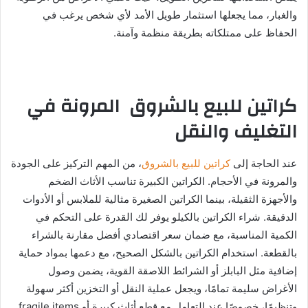
والغبار، مما يجعلها استثمار طويل الأمد لأي شخص يرغب في
الحفاظ على ممتلكاته بطريقة منظمة وآمنة.
كراتين للبيع بالشروق المرونة في
التغليف والنقل
عند الحاجة إلى
كراتين للبيع بالشروق
، من المهم التركيز على الجودة
والمرونة في الأحجام. الكراتين الكبيرة تناسب الأثاث الضخم
والأجهزة الثقيلة، بينما الكراتين الصغيرة مثالية للملابس أو الأدوات
الدقيقة. شراء الكراتين بالكيلو يوفر لك القدرة على التحكم في
الكمية المناسبة، مع ضمان سعر اقتصادي أفضل مقارنة بالشراء
بالقطعة. استخدام الكراتين بالشكل الصحيح، مع دعمها بمواد حماية
إضافية مثل البابلز أو الشرائط اللاصقة القوية، يضمن وصول
الأغراض سليمة تمامًا، ويجعل عملية النقل أو التخزين أكثر سهولة
وتنظيمًا، خصوصًا عند التعامل مع قطع أثاث كبيرة أو fragile items