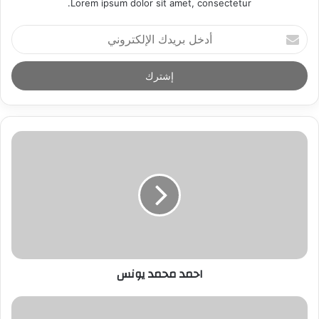
Lorem ipsum dolor sit amet, consectetur.
أ
د
خ
ل
ب
ر
ي
د
ك
ا
ل
إ
ل
ك
ت
ر
احمد محمد يونس
و
ن
ي