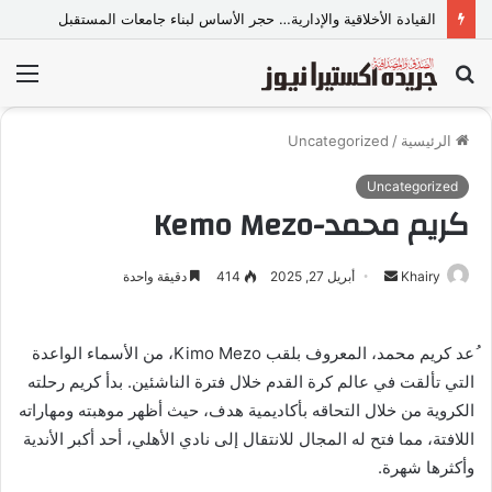
القيادة الأخلاقية والإدارية… حجر الأساس لبناء جامعات المستقبل
بحث
الق
عن
الرئيسية
/
Uncategorized
Uncategorized
كريم محمد-Kemo Mezo
Khairy
أ
أبريل 27, 2025
414
دقيقة واحدة
ر
س
ُعد كريم محمد، المعروف بلقب Kimo Mezo، من الأسماء الواعدة
ل
التي تألقت في عالم كرة القدم خلال فترة الناشئين. بدأ كريم رحلته
ب
ر
الكروية من خلال التحاقه بأكاديمية هدف، حيث أظهر موهبته ومهاراته
ي
اللافتة، مما فتح له المجال للانتقال إلى نادي الأهلي، أحد أكبر الأندية
د
وأكثرها شهرة.
ا