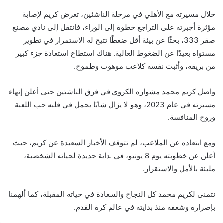
إ
خلال مسيرته مع الأهلي في مرحلة الناشئين، تعرض كريم لإصابة
ل
مؤثرة أجبرته على التراجع خطوة إلى الوراء، فانتقل إلى نادي مصنع
ك
صقر 333، بحثًا عن بيئة أقل ضغطًا تتيح له الاستمرار في تطوير
ت
مستواه بعيدًا عن الضغوط العالية. هناك استطاع استعادة جزء كبير
ر
من بريقه، وأثبت نفسه كلاعب موهوب وطموح.
و
ن
واصل كريم محمد مشواره الكروي في فرق الناشئين حتى أعلن إنهاء
ي
مسيرته في عام 2023، وهو لا يزال شابًا يحمل في قلبه حب اللعبة
ا
وروح المنافسة.
ومع ابتعاده عن الملاعب، لم تتوقف الأخبار السعيدة عن كريم، حيث
أعلن عن خطوبته يوم 8 يونيو، في بداية جديدة لحياته الشخصية،
مليئة بالأمل والاستقرار.
نتمنى لكريم محمد كل النجاح والسعادة في حياته المقبلة، كما ألهمنا
بإصراره وشغفه منذ بدايته في عالم كرة القدم.