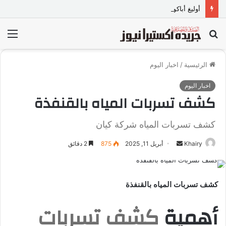
أوليغ أباكوموف.. 12 عامًا من الطب تحولت إلى رسالة في الوقاية وصناعة حياة أكثر صحة
بحث
الق
عن
الرئيسية
/
اخبار اليوم
اخبار اليوم
كشف تسربات المياه بالقنفذة
كشف تسربات المياه شركة كيان
Khairy
أ
أبريل 11, 2025
875
2 دقائق
ر
س
ل
كشف تسربات المياه بالقنفذة
ب
أهمية
كشف تسربات
ر
ي