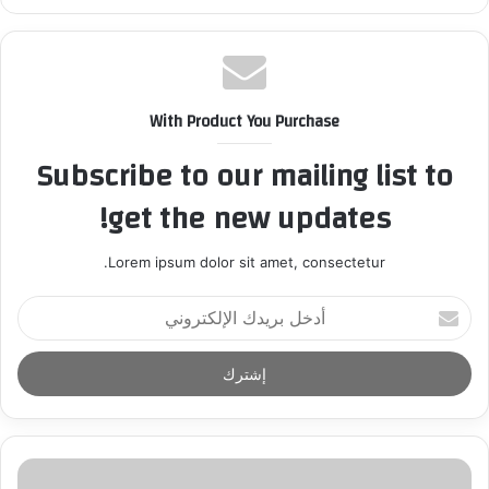
With Product You Purchase
Subscribe to our mailing list to
get the new updates!
Lorem ipsum dolor sit amet, consectetur.
أ
د
خ
ل
ب
ر
ي
د