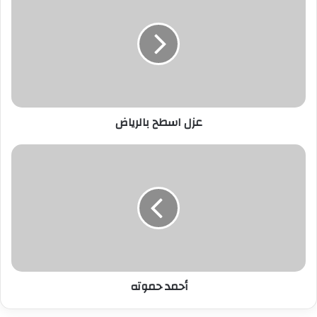
ك
ا
ل
إ
ل
ك
ت
ر
عزل اسطح بالرياض
و
ن
ي
أحمد حموته