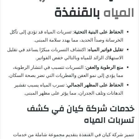
د
المياه
بالقنفذة
ا
إ
ل
ك
الحفاظ على البنية التحتية
:
تسربات المياه
قد تؤدي إلى تآكل
ت
الخرسانة وصدأ الحديد، مما يهدد سلامة المبنى.
ر
تقليل فواتير المياه
: اكتشاف التسربات مبكرًا يساعد في تقليل
و
الاستهلاك الزائد للمياه وبالتالي خفض الفواتير.
ن
منع الرطوبة والعفن
: التسربات تتسبب في انتشار الرطوبة،
ي
مما يؤدي إلى نمو العفن والفطريات التي تضر بصحة السكان.
ا
الحفاظ على المظهر الجمالي
: تسرب المياه يسبب تقشير
الدهانات وتلف الجدران، مما يؤثر على مظهر المبنى.
خدمات شركة كيان في كشف
تسربات المياه
تتميز شركة كيان في القنفذة بتقديم مجموعة شاملة من خدمات