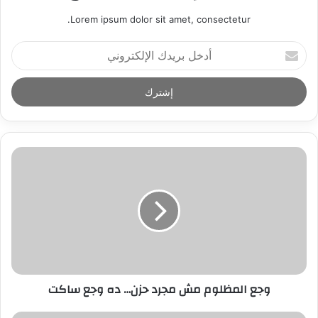
Lorem ipsum dolor sit amet, consectetur.
أ
د
خ
ل
ب
ر
ي
د
ك
ا
ل
إ
ل
ك
ت
ر
وجع المظلوم مش مجرد حزن… ده وجع ساكت
و
ن
ي