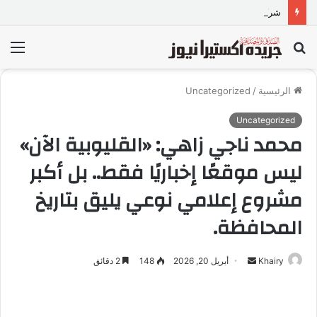
شركة TORQTRAC تطلق منصة رقمية متكاملة لخدمات وقطع غيار المعدات الثقيلة في مصر
بحث
الق
عن
الرئيسية
/
Uncategorized
Uncategorized
محمد ناجي زاهي: «القليوبية الآن»
ليس موقعًا إخباريًا فقط.. بل أكبر
مشروع إعلامي نوعي يليق بتاريخ
المحافظة.
Khairy
أ
أبريل 20, 2026
148
2 دقائق
ر
س
ل