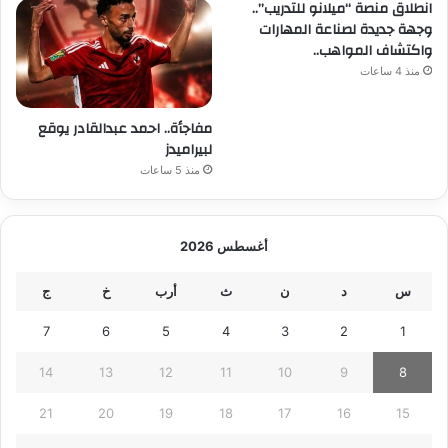
انطلاق منصة “ميلانو للتدريب”..
وجهة جديدة لصناعة المهارات
واكتشاف المواهب..
منذ 4 ساعات
مفاجأة.. احمد عبدالقادر يوقع
لبيراميدز
منذ 5 ساعات
أغسطس 2026
س
د
ن
ث
أرب
خ
ج
7
6
5
4
3
2
1
14
13
12
11
10
9
8
21
20
19
18
17
16
15