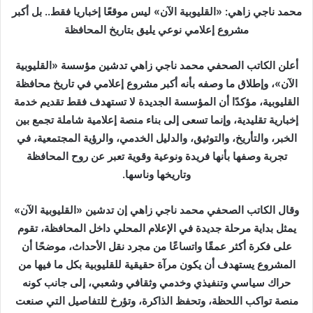
محمد ناجي زاهي: «القليوبية الآن» ليس موقعًا
إخباريا
فقط.. بل أكبر
ب
ر
مشروع إعلامي نوعي يليق بتاريخ المحافظة
ي
د
أعلن الكاتب الصحفي محمد ناجي زاهي تدشين مؤسسة «القليوبية
ا
الآن»، وإطلاق ما وصفه بأنه أكبر مشروع إعلامي في تاريخ محافظة
إ
القليوبية، مؤكدًا أن المؤسسة الجديدة لا تستهدف فقط تقديم خدمة
ل
إخبارية تقليدية، وإنما تسعى إلى بناء منصة إعلامية شاملة تجمع بين
ك
الخبر، والتأريخ، والتوثيق، والدليل الخدمي، والرؤية المجتمعية، في
ت
تجربة وصفها بأنها فريدة ونوعية وقوية تعبر عن روح المحافظة
ر
وتاريخها وناسها.
و
ن
وقال الكاتب الصحفي محمد ناجي زاهي إن تدشين «القليوبية الآن»
ي
يمثل بداية مرحلة جديدة في الإعلام المحلي داخل المحافظة، تقوم
ا
على فكرة أكثر عمقًا واتساعًا من مجرد نقل الأحداث، موضحًا أن
المشروع يستهدف أن يكون مرآة حقيقية للقليوبية بكل ما فيها من
حراك سياسي وتنفيذي وخدمي وثقافي وشعبي، إلى جانب كونه
منصة تواكب اللحظة، وتحفظ الذاكرة، وتؤرخ للتفاصيل التي صنعت