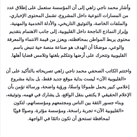
وأشار محمد ناجي زاهي إلى أن المؤسسة ستعمل على إطلاق عدد
من المسارات النوعية داخل المشروع، تشمل المحتوى الإخباري،
والملفات الخاصة، والتوثيق التاريخي، والأدلة الخدمية والمهنية،
وإبراز النماذج الناجحة داخل القليوبية، إلى جانب الاهتمام بتقديم
محتوى يربط المواطن بمحافظته، ويعزز من قيمة الانتماء والمعرفة
والوعي، موضحًا أن الهدف هو صناعة منصة حية تنبض باسم
القليوبية وتتحرك على أرضها وتتكلم بلغتها وتلامس قضايا أهلها.
واختتم الكاتب الصحفي محمد ناجي زاهي تصريحاته بالتأكيد على أن
«القليوبية الآن» ليست بداية موقع جديد فقط، بل بداية مشروع
إعلامي كبير يحمل طموحًا واسعًا، ورؤية واضحة، ورسالة تؤمن بأن
الإعلام الحقيقي لا يكتفي بنقل الواقع، بل يشارك في فهمه، وتوثيقه،
وبناء جسور الثقة بين الناس ومجتمعهم ومؤسساتهم، لتكون
«القليوبية الآن» تجربة راسخة، ومؤسسة مؤثرة، وصوتًا قويًا
لمحافظة تستحق أن تكون دائمًا في الواجهة.