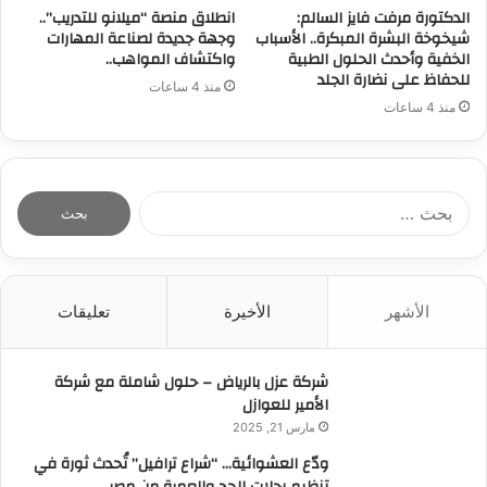
الدكتورة مرفت فايز السالم:
انطلاق منصة “ميلانو للتدريب”..
شيخوخة البشرة المبكرة.. الأسباب
وجهة جديدة لصناعة المهارات
الخفية وأحدث الحلول الطبية
واكتشاف المواهب..
للحفاظ على نضارة الجلد
منذ 4 ساعات
منذ 4 ساعات
ا
ل
ب
ح
ث
الأشهر
الأخيرة
تعليقات
ع
ن
:
شركة عزل بالرياض – حلول شاملة مع شركة
الأمير للعوازل
مارس 21, 2025
ودّع العشوائية… “شراع ترافيل” تُحدث ثورة في
تنظيم رحلات الحج والعمرة من مصر