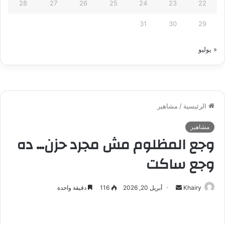
28
27
26
25
24
23
22
31
30
29
« يوليو