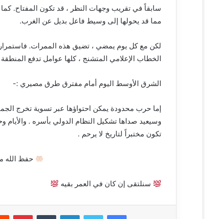
سابقاً في تقريب وجهات النظر ، قد تكون المفتاح. كما
مما قد يحولها إلى وسيط فاعل بديل عن الغرب.
لكن مع كل يوم يمضي ، تضيق هذه الممرات. فاستمرار 
الخطاب الإعلامي المتشنج ، كلها عوامل تدفع المنطقة ن
الشرق الأوسط اليوم أمام مفترق طرق مصيري :-
إما حرب محدودة يمكن احتواؤها عبر تسوية تخرج الجميع
وسيعيد صداها تشكيل النظام الدولي بأسره . والأيام 
تكون مختبراً لتاريخ لا يرحم .
حفظ الله مص
سنلتقى إن كان في العمر بقيه
فيسبوك
تويتر
لينكدإن
‏Tumblr
بينتيريست