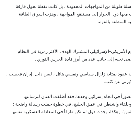
لة طويلة من المواجهات المحدودة ، بل كانت نقطة تحول فارقة
 معها دول الجوار إلى مستنقع المواجهة ، وهزت أسواق الطاقة
ة المنطقة بالقوة.
براير ، استهدف الهجوم الأمريكي-الإسرائيلي المشترك الهدف الأكثر رمزية في النظام
 قضى نحبه إلى جانب عدد من أبرز قادة الحرس الثوري .
لاثة عقود بمثابة زلزال سياسي ونفسي هائل ، ليس داخل إيران فحسب ،
إيرني عن كثب.
راً في اتجاه إسرائيل وحدها. فقد أطلقت العنان لترسانتها
ية وحلفاء واشنطن في عمق الخليج، في خطوة حملت رسالة واضحة :
من”. وهكذا، وجدت دول لم تكن طرفاً في المعادلة العسكرية نفسها