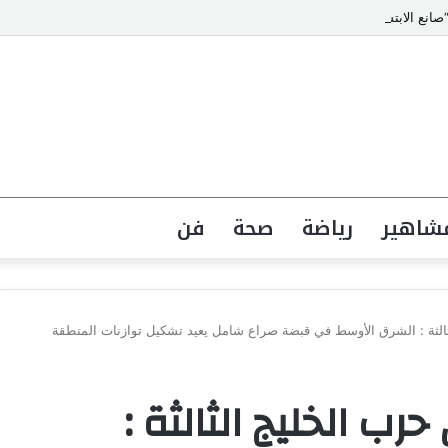
انع الابتسامات” يتصدر قائمة أشهر أطباء تجميل الأسنان في مصر
شاهير
رياضة
صحة
فن
لثالثة : الشرق الأوسط في قبضة صراع شامل يعيد تشكيل توازنات المنطقة
حرب الخليج الثالثة :