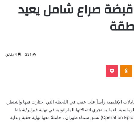
بضة صراع شامل يعيد
نطقة
231
4 دقائق
VKontak
Odnoklassniki
بوكيت
دلات الإقليمية رأساً على عقب في اللحظة التي اختارت فيها واشنطن
وماسية العمانية تجري اتصالاتها الماراثونية في نهاية فبراير/شباط
2026 ، كانت صواريخ “عملية الغضب الملحمي” (Operation Epic Fury) تشق سماء طهران ، حاملةً معها نهاية حقبة وبداية