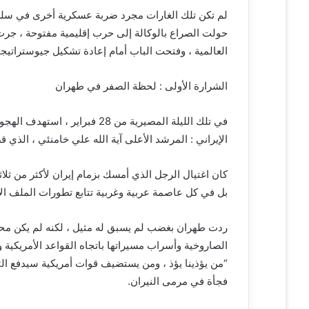
لم تكن تلك الغارات مجرد ضربة عسكرية أخرى في سلس
ت
ر
حولت الصراع بالوكالة إلى حرب إقليمية مفتوحة ، جرت
و
العالمية ، وفتحت الباب أمام إعادة تشكيل جيوستراتيجي
ن
ي
الشرارة الأولى : لحظة الصفر في طهران
ا
في تلك الليلة المصيرية من 28 ف
الإيراني : المرشد الأعلى آية الله علي خامنئي ، الذي
كان اغتيال الرجل الذي أمسك بزمام إيران لأكثر من ث
بل في كل عاصمة عربية وغربية تتابع تطورات الملف ال
ردت طهران بغضب لم يسبق له مثيل ، لكنه لم يكن محصو
الصاروخية وأسراب مسيراتها باتجاه القواعد الأمريك
“من يؤذينا يؤذ ، ومن يستضيف قوات أمريكية سيدفع الث
فجأة في مرمى النيران.