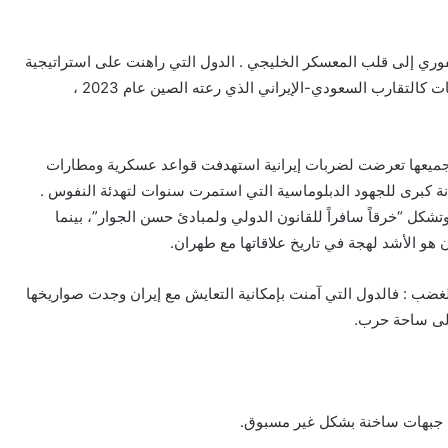
الفوري إلى قلب المعسكر الخليجي . الدول التي راهنت على استراتيجية
“النأي بالنفس” وبناء جسور ثقة مع طهران ، عبر اتفاقيات كالتقارب السعودي-الإيراني الذي رعته الصين عام 2023 ،
 جميعها تعرضت لضربات إيرانية استهدفت قواعد عسكرية ومطارات
انة كبرى للجهود الدبلوماسية التي استمرت سنوات لتهدئة النفوس .
كل “خرقاً سافراً للقانون الدولي ولمبادئ حسن الجوار”، بينما
هو الأشد لهجة في تاريخ علاقاتها مع طهران.
غضب : فالدول التي آمنت بإمكانية التعايش مع إيران وجدت صواريخها
إلى ساحة حرب.
لى جبهات ساخنة بشكل غير مسبوق.