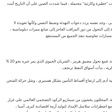
 “خطيرة وكارثية” محتملة ، فيما شددت الصين على أن التاريخ أثبت
ضى ، وجد نفسه يردد دعوات التهدئة وضبط النفس وكأنها تعويذة لا
اسة إلى التحول من دور المراقب العاجز إلى صانع ممرات دبلوماسية ،
مسارات تفاوضية تنقذ الجميع من المستنقع.
لم تكن الانعكاسات الاقتصادية أقل خطورة من العسكرية. فمع تحول مضيق هرمز ، الشريان الحيوي الذي يمر عبره نحو 20 %
رية ، بدأت أسواق النفط ترتجف .
ية أدى إلى ارتفاع أقساط التأمين بشكل هستيري ، وشل حركة الشحن
 النفط بنحو 10% كان مجرد بداية. المحللون يخشون من سيناريو الركود التضخمي العالمي على غرار
 اضطرابات سلاسل الإمداد لتوليد أزمة اقتصادية كبرى. آسيا ،