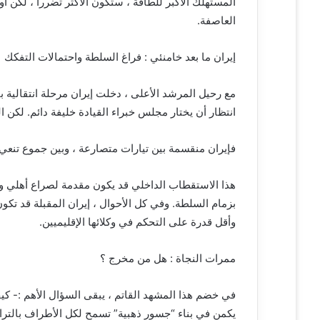
المستهلك الأكبر للطاقة ، ستكون الأكثر تضرراً ، لكن 
العاصفة.
إيران ما بعد خامنئي : فراغ السلطة واحتمالات التفكك
مع رحيل المرشد الأعلى ، دخلت إيران مرحلة انتقالية ب
انتظار أن يختار مجلس خبراء القيادة خليفة دائم. لكن ال
فإيران منقسمة بين تيارات متصارعة ، وبين جموع تنعي ق
هذا الاستقطاب الداخلي قد يكون مقدمة لصراع أهلي و
بزمام السلطة. وفي كل الأحوال ، إيران المقبلة قد تكون أ
وأقل قدرة على التحكم في وكلائها الإقليميين.
ممرات النجاة : هل من مخرج ؟
في خضم هذا المشهد القاتم ، يبقى السؤال الأهم :- كي
يكمن في بناء “جسور ذهبية” تسمح لكل الأطراف بالتراج