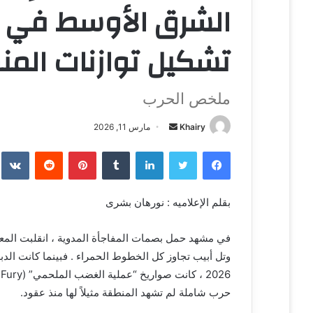
الشرق الأوسط في ق
تشكيل توازنات الم
ملخص الحرب
Khairy
أ
مارس 11, 2026
ر
فيسبوك
تويتر
لينكدإن
‏Tumblr
بينتيريست
‏Reddit
‏te
س
ل
ب
بقلم الإعلاميه : نورهان بشرى
ر
ي
في مشهد حمل بصمات المفاجأة المدوية ، انقلبت المعا
د
وتل أبيب تجاوز كل الخطوط الحمراء . فبينما كانت الدبل
ا
إ
حرب شاملة لم تشهد المنطقة مثيلاً لها منذ عقود.
ل
ك