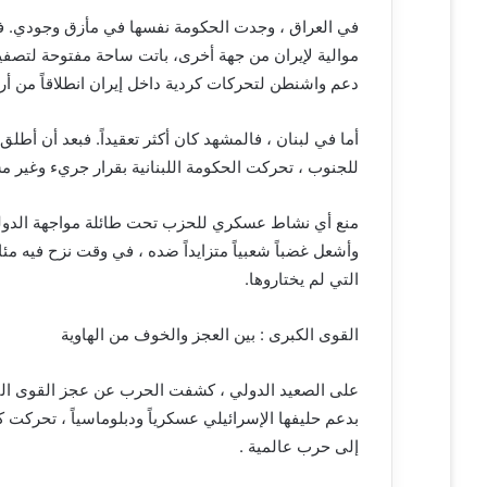
في العراق ، وجدت الحكومة نفسها في مأزق وجودي. فا
موالية لإيران من جهة أخرى، باتت ساحة مفتوحة لتصفي
دعم واشنطن لتحركات كردية داخل إيران انطلاقاً من أرب
أما في لبنان ، فالمشهد كان أكثر تعقيداً. فبعد أن أ
للجنوب ، تحركت الحكومة اللبنانية بقرار جريء وغير م
منع أي نشاط عسكري للحزب تحت طائلة مواجهة الدولة. 
وأشعل غضباً شعبياً متزايداً ضده ، في وقت نزح فيه م
التي لم يختاروها.
القوى الكبرى : بين العجز والخوف من الهاوية
على الصعيد الدولي ، كشفت الحرب عن عجز القوى الت
بدعم حليفها الإسرائيلي عسكرياً ودبلوماسياً ، تحركت
إلى حرب عالمية .