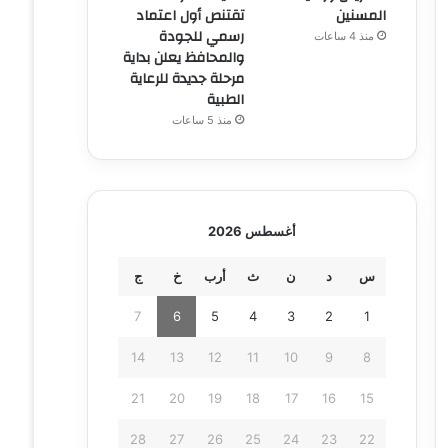
المسنين
تقتنص أول اعتماد
رسمي للجودة
منذ 4 ساعات
والمحافظ يعلن بداية
مرحلة جديدة للرعاية
الطبية
منذ 5 ساعات
أغسطس 2026
س
د
ن
ث
أرب
خ
ج
7
6
5
4
3
2
1
14
13
12
11
10
9
8
21
20
19
18
17
16
15
28
27
26
25
24
23
22