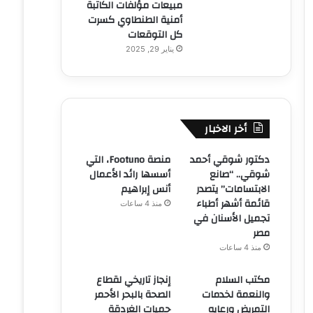
مبيعات مؤلفات الكاتبة
أمنية الطنطاوي كسرت
كل التوقعات
يناير 29, 2025
أخر الاخبار
دكتور شوقي أحمد
منصة Footuno، التي
شوقي.. “صانع
أسسها رائد الأعمال
الابتسامات” يتصدر
أنس إبراهيم
قائمة أشهر أطباء
منذ 4 ساعات
تجميل الأسنان في
مصر
منذ 4 ساعات
مكتب السلام
إنجاز تاريخي لقطاع
والنعمة لخدمات
الصحة بالبحر الأحمر
التمريض ورعايه
حميات الغردقة