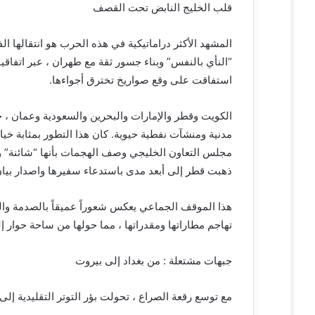
قلب الخليج النابض تحت القصف
المشهد الأكثر دراماتيكية في هذه الحرب هو انتقالها 
استفاقت على وقع صواريخ تخترق أجواءها.
الكويت وقطر والإمارات والبحرين والسعودية وعمان ،
مدنية ومنشآت نفطية حيوية. كان هذا التطور بمثابة خي
مجلس التعاون الخليجي وصف الهجمات بأنها “شائنة” وتش
ذهبت قطر إلى أبعد مدى باستدعاء سفيرها واصدار بيان 
هذا الموقف الجماعي يعكس شعوراً عميقاً بالصدمة وال
تهاجم مطاراتها ومقدراتها ، مما حولها من ساحة حوار 
جبهات مشتعلة : من بغداد إلى بيروت
مع توسع رقعة الصراع ، تحولت بؤر التوتر التقليدية إ