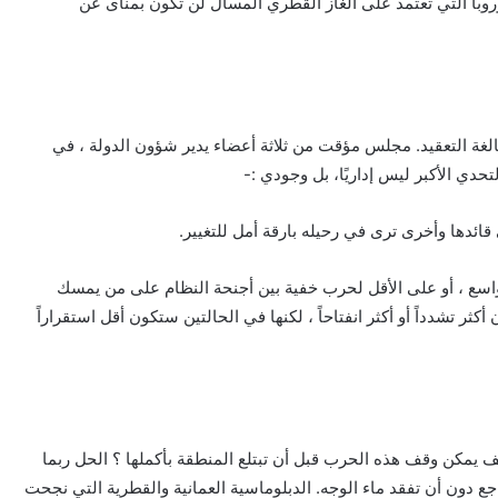
أوروبا التي تعتمد على الغاز القطري المسال لن تكون بمنأى عن
الغة التعقيد. مجلس مؤقت من ثلاثة أعضاء يدير شؤون الدولة ، في
تحدي الأكبر ليس إداريًا، بل وجودي :-
ائدها وأخرى ترى في رحيله بارقة أمل للتغيير.
اسع ، أو على الأقل لحرب خفية بين أجنحة النظام على من يمسك
كثر تشدداً أو أكثر انفتاحاً ، لكنها في الحالتين ستكون أقل استقراراً
ف يمكن وقف هذه الحرب قبل أن تبتلع المنطقة بأكملها ؟ الحل ربما
ع دون أن تفقد ماء الوجه. الدبلوماسية العمانية والقطرية التي نجحت