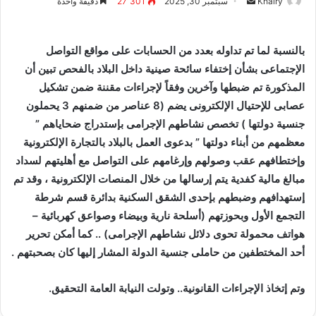
Khairy
أ
سبتمبر 30, 2025
27٬301
دقيقة واحدة
ر
س
بالنسبة لما تم تداوله بعدد من الحسابات على مواقع التواصل
ل
الإجتماعى بشأن إختفاء سائحة صينية داخل البلاد بالفحص تبين أن
ب
ر
المذكورة تم ضبطها وآخرين وفقاً لإجراءات مقننة ضمن تشكيل
ي
عصابى للإحتيال الإلكترونى يضم (8 عناصر من ضمنهم 3 يحملون
د
جنسية دولتها ) تخصص نشاطهم الإجرامى بإستدراج ضحاياهم ”
ا
معظمهم من أبناء دولتها ” بدعوى العمل بالبلاد بالتجارة الإلكترونية
إ
وإختطافهم عقب وصولهم وإرغامهم على التواصل مع أهليتهم لسداد
ل
مبالغ مالية كفدية يتم إرسالها من خلال المنصات الإلكترونية ، وقد تم
ك
إستهدافهم وضبطهم بإحدى الشقق السكنية بدائرة قسم شرطة
ت
التجمع الأول وبحوزتهم (أسلحة نارية وبيضاء وصواعق كهربائية –
ر
هواتف محمولة تحوى دلائل نشاطهم الإجرامى) .. كما أمكن تحرير
و
أحد المختطفين من حاملى جنسية الدولة المشار إليها كان بصحبتهم .
ن
ي
وتم إتخاذ الإجراءات القانونية.. وتولت النيابة العامة التحقيق.
ا