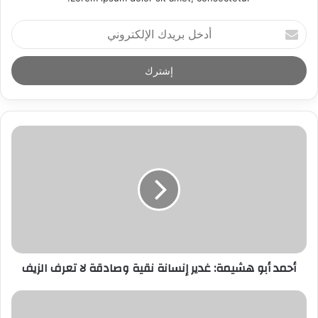
أ
د
خ
ل
ب
ر
ي
د
ك
ا
ل
إ
ل
ك
ت
ر
أحمد أبو هشيمة: غدير إنسانة نقية وصادقة لا تعرف الزيف
و
ن
ي