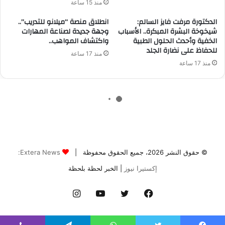
© حقوق النشر 2026، جميع الحقوق محفوظة |
Extera News:
إكستيرا نيوز
| الخبر لحظة بلحظة
فيسبوك
تويتر
يوتيوب
انستقرام