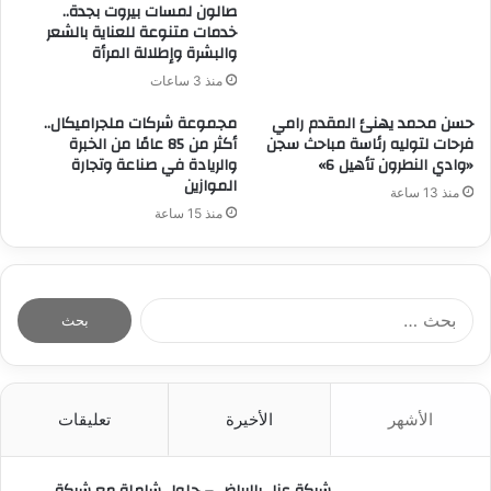
صالون لمسات بيروت بجدة..
خدمات متنوعة للعناية بالشعر
والبشرة وإطلالة المرأة
منذ 3 ساعات
حسن محمد يهنئ المقدم رامي
مجموعة شركات ملجراميكال..
فرحات لتوليه رئاسة مباحث سجن
أكثر من 85 عامًا من الخبرة
«وادي النطرون تأهيل 6»
والريادة في صناعة وتجارة
الموازين
منذ 13 ساعة
منذ 15 ساعة
ا
ل
ب
ح
ث
الأشهر
الأخيرة
تعليقات
ع
ن
:
شركة عزل بالرياض – حلول شاملة مع شركة