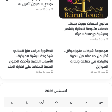
«وادي النطرون تأهيل 6»
منذ 13 ساعة
صالون لمسات بيروت بجدة..
خدمات متنوعة للعناية بالشعر
والبشرة وإطلالة المرأة
منذ 3 ساعات
مجموعة شركات ملجراميكال..
الدكتورة مرفت فايز السالم:
أكثر من 85 عامًا من الخبرة
شيخوخة البشرة المبكرة..
والريادة في صناعة وتجارة
الأسباب الخفية وأحدث الحلول
الموازين
الطبية للحفاظ على نضارة الجلد
منذ 15 ساعة
منذ 17 ساعة
أغسطس 2026
س
د
ن
ث
أرب
خ
ج
7
6
5
4
3
2
1