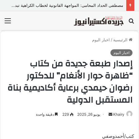
مصطفى الحداد المحامى: المواجهة القانونية لخطاب الكراهية تبدأ بتشريع واضح ووعي مجتمعي
بحث
الق
عن
الرئيسية
/
اخبار اليوم
اخبار اليوم
إصدار طبعة جديدة من كتاب
“ظاهرة حوار الأنغام” للدكتور
رضوان حيمدي برعاية أكاديمية بناة
المستقبل الدولية
Khairy
أ
يونيو 26, 2025
229
دقيقة واحدة
ر
س
كتب/أحمدوصفي
ل