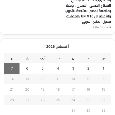
بعد تتويجه قائدا مؤثرا في
القطاع الصحي العمري : وكيلا
بمنظمة الامم المتحدة للتدريب
والاعلام ال UN MTC بالمملكة
ودول الخليج العربي
منذ 18 ساعة
أغسطس 2026
س
د
ن
ث
أرب
خ
ج
7
6
5
4
3
2
1
14
13
12
11
10
9
8
21
20
19
18
17
16
15
28
27
26
25
24
23
22
31
30
29