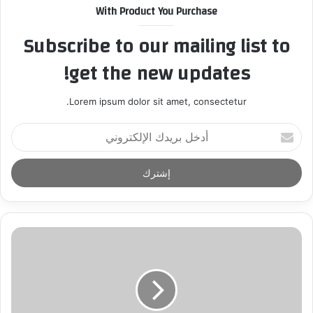
With Product You Purchase
Subscribe to our mailing list to
get the new updates!
Lorem ipsum dolor sit amet, consectetur.
أ
د
خ
ل
ب
ر
ي
د
ك
ا
ل
إ
ل