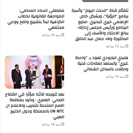
تتقدّم قناة “الحدث اليوم” وأسرة
مصطفى الحداد المحامى:
برنامج “الرؤية”، وبشكل خاص
المواجهة القانونية لخطاب
الإعلامي خيري البحيري -مذيع
الكراهية تبدأ بتشريع واضح ووعي
البرنامج ورئيس مجلس إدارته-
مجتمعي
ببالغ الاعتذار والأسف إلى
منذ 16 ساعة
الدكتورة ولاء جمال عبد الخالق
منذ 15 ساعة
هايدي البارودي تعود بـ “واحدة
غيري” وتستعد لمفاجآت فنية
وحفلات بالساحل الشمالي
منذ 16 ساعة
بعد تتويجه قائدا مؤثرا في القطاع
الصحي العمري : وكيلا بمنظمة
الامم المتحدة للتدريب والاعلام ال
UN MTC بالمملكة ودول الخليج
العربي
منذ 18 ساعة