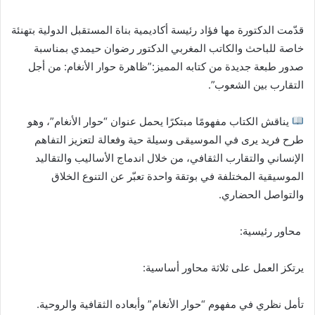
ب
ر
قدّمت الدكتورة مها فؤاد رئيسة أكاديمية بناة المستقبل الدولية بتهنئة
ي
خاصة للباحث والكاتب المغربي الدكتور رضوان حيمدي بمناسبة
د
صدور طبعة جديدة من كتابه المميز:”ظاهرة حوار الأنغام: من أجل
ا
التقارب بين الشعوب”.
إ
ل
يناقش الكتاب مفهومًا مبتكرًا يحمل عنوان “حوار الأنغام”، وهو
ك
طرح فريد يرى في الموسيقى وسيلة حية وفعالة لتعزيز التفاهم
ت
الإنساني والتقارب الثقافي، من خلال اندماج الأساليب والتقاليد
ر
الموسيقية المختلفة في بوتقة واحدة تعبّر عن التنوع الخلاق
و
والتواصل الحضاري.
ن
ي
محاور رئيسية:
ا
يرتكز العمل على ثلاثة محاور أساسية:
تأمل نظري في مفهوم “حوار الأنغام” وأبعاده الثقافية والروحية.