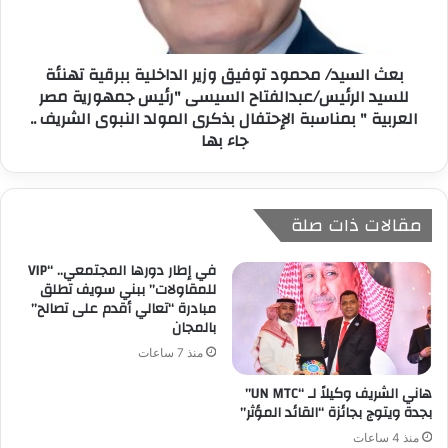
بعث السيد/ محمود توفيق وزير الداخلية ببرقية تهنئة
للسيد الرئيس/عبدالفتاح السيسى "رئيس جمهورية مصر
العربية " بمناسبة الإحتفال بذكرى المولد النبوى الشريف ..
جاء بها
مقالات ذات صلة
في إطار دورها المجتمعي.. “VIP
للمقاولات” ببني سويف تطلق
مبادرة “تعالي أقدم على تصالح”
بالمجان
منذ 7 ساعات
هاني الشريف وكيلاً لـ “UN MTC”
بجدة ويتوج بجائزة “القائد المؤثر”
منذ 4 ساعات