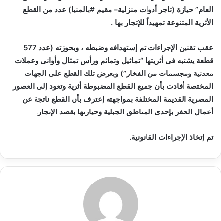
العام” حيازة (تاجر أدوات منزلية– مقيم #بالمنيا) عدد من القطع
ب
ر
الأثرية المتنوعة تمهيداً للإتجار بها .
ي
د
عقب تقنين الإجراءات تم إستهدافه وضبطه ، وبحوزته (عدد 577
ا
قطعة يشتبه فى أثريتها “تماثيل وتمائم ورأس تمثال وأوانى وعملات
إ
معدنية ومجسمات من الفخار”) وبعرض تلك القطع على الجهات
ل
المختصة أفادت بأن جميع القطع المضبوطة أثرية وتعود إلى العصور
ك
المصرية القديمة المختلفة بمواجهته إعترف بأن القطع ناتجة عن
ت
أعمال الحفر بإحدى المناطق الجبلية وحيازتها بقصد الإتجار.
ر
و
تم إتخاذ الإجراءات القانونية.
ن
ي
ا