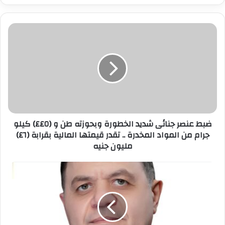
ر
ي
د
ك
ا
ل
إ
ل
ك
ت
ر
ضبط عنصر جنائى شديد الخطورة وبحوزته طن و (٤٤٥) كيلو
و
جرام من المواد المخدرة .. تقدر قيمتها المالية بقرابة (٤٦)
ن
مليون جنيه
ي