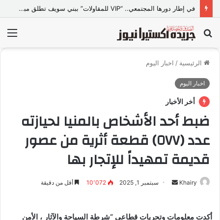
في إطار دورها المجتمعي.. “VIP للمقاولات” ببني سويف تطلق مبادرة “تعالي أقدم على تصالح” بالمجان
بحث
الق
عن
الرئيسية
/
اخبار اليوم
اخبار اليوم
أخر الأخبار
ضبط أحد الأشخاص بالمنيا لحيازته
عدد (٥٧٧) قطعة أثرية من عصور
قديمة تمهيداً للإتجار بها
Khairy
أ
سبتمبر 1, 2025
10٬072
أقل من دقيقة
ر
س
أكدت معلومات وتحريات قطاعى “شرطة السياحة والآثار ، الأمن
ل