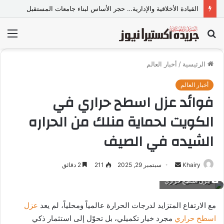
القيادة الأخلاقية والإدارية… حجر الأساس لبناء جامعات المستقبل
بحث
الق
عن
الرئيسية
/
أخبار العالم
أخبار العالم
فوائد عزل اسطح حراري في
الكويت لحماية منلك من الحراره
الشيده في الصيف
Khairy
أ
سبتمبر 29, 2025
211
2 دقائق
ر
عزل اسطح حراري
س
ل
مع الارتفاع المتزايد لدرجات الحرارة عالمياً ومحلياً، لم يعد
عزل
ب
اسطح حراري
مجرد خيار تكميلي، بل تحوّل إلى استثمار ذكي