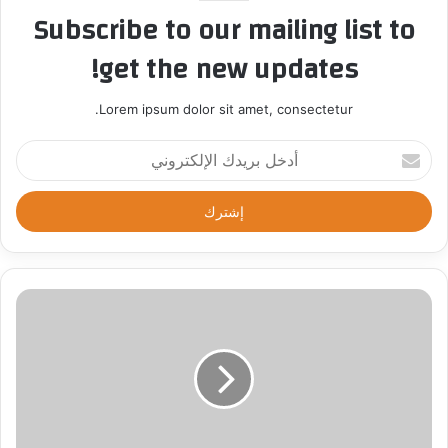
Subscribe to our mailing list to
get the new updates!
Lorem ipsum dolor sit amet, consectetur.
أ
د
خ
ل
ب
ر
ي
د
ك
ا
ل
إ
ل
ك
ت