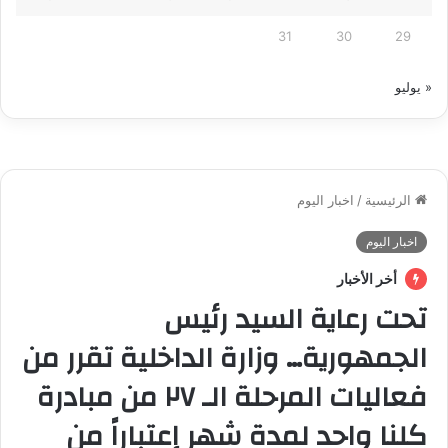
31
30
29
« يوليو