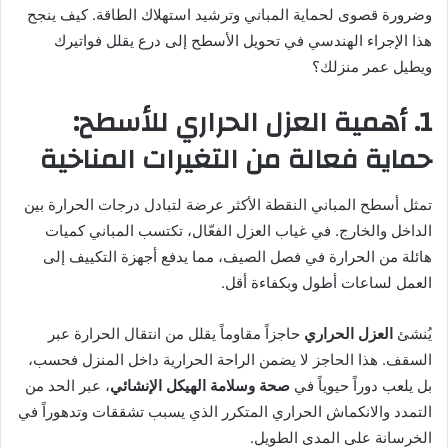
ر
وضرورة قصوى لحماية المباني وترشيد استهلاك الطاقة. كيف ينجح
ي
هذا الإجراء الهندسي في تحويل الأسطح إلى درع يقلل فواتيرك
د
ويطيل عمر منزلك؟
ا
إ
1. أهمية العزل الحراري للأسطح:
ل
حماية فعالة من التغيرات المناخية
ك
ت
ر
تمثل أسطح المباني النقطة الأكثر عرضة لتبادل درجات الحرارة بين
و
الداخل والخارج. في غياب العزل الفعّال، تكتسب المباني كميات
ن
هائلة من الحرارة في فصل الصيف، مما يدفع أجهزة التكييف إلى
ي
العمل لساعات أطول وبكفاءة أقل.
ا
يُنشئ
العزل الحراري
حاجزاً مقاوماً يقلل من انتقال الحرارة عبر
السقف. هذا الحاجز لا يضمن الراحة الحرارية داخل المنزل فحسب،
بل يلعب دوراً حيوياً في
صحة وسلامة الهيكل الإنشائي
، عبر الحد من
التمدد والانكماش الحراري المتكرر الذي يسبب تشققات وتدهوراً في
الخرسانة على المدى الطويل.