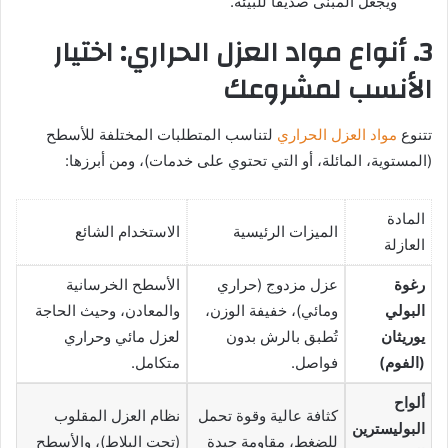
ويجعل المبنى صديقاً للبيئة.
3. أنواع مواد العزل الحراري: اختيار
الأنسب لمشروعك
تتنوع
مواد العزل الحراري
لتناسب المتطلبات المختلفة للأسطح
(المستوية، المائلة، أو التي تحتوي على خدمات)، ومن أبرزها:
المادة
الميزات الرئيسية
الاستخدام الشائع
العازلة
رغوة
عزل مزدوج (حراري
الأسطح الخرسانية
البولي
ومائي)، خفيفة الوزن،
والمعادن، وحيث الحاجة
يوريثان
تُطبق بالرش بدون
لعزل مائي وحراري
(الفوم)
فواصل.
متكامل.
ألواح
كثافة عالية وقوة تحمل
نظام العزل المقلوب
البوليسترين
للضغط، مقاومة جيدة
(تحت البلاط)، والأسطح