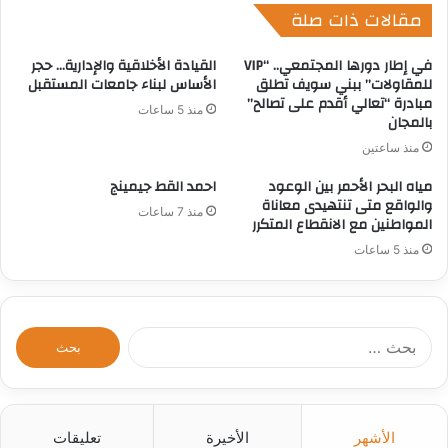
مقالات ذات صلة
في إطار دورها المجتمعي.. “VIP
القيادة الأخلاقية والإدارية… حجر
للمقاولات” ببني سويف تطلق
الأساس لبناء جامعات المستقبل
مبادرة “تعالي أقدم على تصالح”
منذ 5 ساعات
بالمجان
منذ ساعتين
مياه البحر الأحمر بين الوعود
احمد القط جيمينج
والواقع متى تنتهيدى معاناة
منذ 7 ساعات
المواطنين مع الانقطاع المتكرر
منذ 5 ساعات
ا
ل
ب
ح
ث
الأشهر
الأخيرة
تعليقات
ع