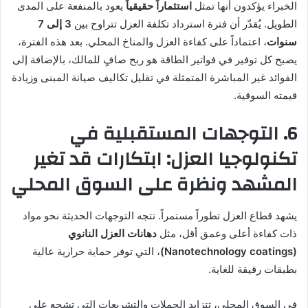
الخبراء يؤكدون أنها تمثل
استثماراً حقيقياً
يعود بالمنفعة على المدى
الطويل. يُقدّر أن فترة استرداد تكلفة العزل تتراوح بين
3 إلى 7
سنوات
، اعتماداً على كفاءة العزل والمناخ المحلي. بعد هذه الفترة،
يصبح كل توفير في فواتير الطاقة هو ربح صافٍ للمالك، بالإضافة إلى
الفوائد غير المباشرة المتمثلة في تقليل تكاليف صيانة المبنى وزيادة
قيمته السوقية.
6. التوجهات المستقبلية في
تكنولوجيا العزل: ابتكارات قد تغير
المشهد ونظرة على السوق المحلي
يشهد قطاع العزل تطوراً مستمراً. تتجه التوجهات الحديثة نحو مواد
ذات كفاءة أعلى وعمق أقل، مثل
دهانات العزل النانوي
(Nanotechnology coatings)
، التي توفر حماية حرارية عالية
بطبقات رقيقة للغاية.
في السوق المحلي، تتزايد الحملات والتشريعات التي تشجع على