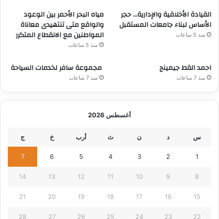
القيادة الأخلاقية والإدارية… حجر
مياه البحر الأحمر بين الوعود
الأساس لبناء جامعات المستقبل
والواقع متى تنتهيدى معاناة
المواطنين مع الانقطاع المتكرر
منذ 5 ساعات
منذ 5 ساعات
احمد القط جيمينج
مجموعة سافر لخدمات السياحة
منذ 7 ساعات
منذ 7 ساعات
أغسطس 2026
س
د
ن
ث
أرب
خ
ج
7
6
5
4
3
2
1
14
13
12
11
10
9
8
21
20
19
18
17
16
15
28
27
26
25
24
23
22