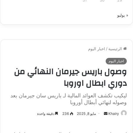
31
30
29
« يوليو