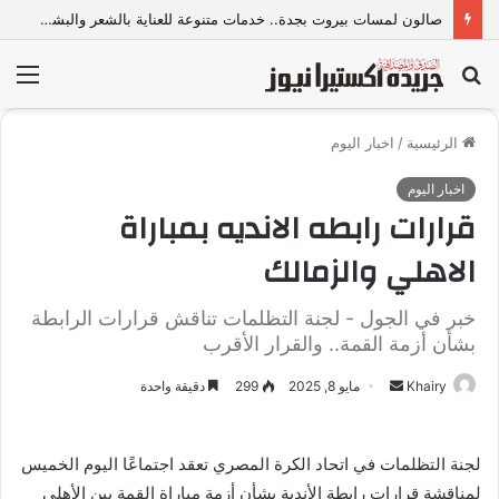
صالون لمسات بيروت بجدة.. خدمات متنوعة للعناية بالشعر والبشرة وإطلالة المرأة
بحث
الق
عن
الرئيسية
/
اخبار اليوم
اخبار اليوم
قرارات رابطه الانديه بمباراة
الاهلي والزمالك
خبر في الجول - لجنة التظلمات تناقش قرارات الرابطة
بشأن أزمة القمة.. والقرار الأقرب
Khairy
أ
مايو 8, 2025
299
دقيقة واحدة
ر
س
لجنة التظلمات في اتحاد الكرة المصري تعقد اجتماعًا اليوم الخميس
ل
لمناقشة قرارات رابطة الأندية بشأن أزمة مباراة القمة بين الأهلي
ب