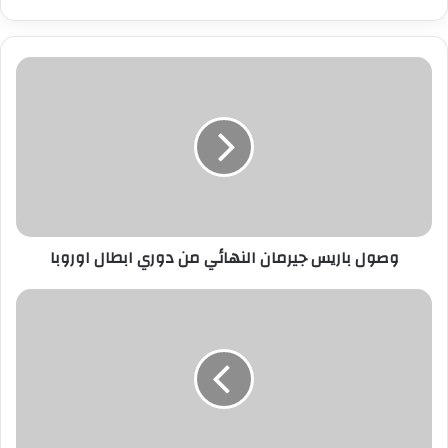
ب
ر
ي
د
ك
ا
ل
إ
ل
ك
ت
ر
وصول باريس جيرمان النهائي من دوري ابطال اوروبا
و
ن
ي