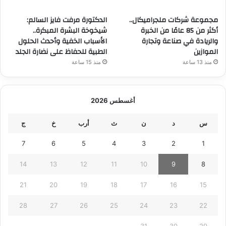
مجموعة شركات ملجراميكال..
الدكتورة مرفت فايز السالم:
أكثر من 85 عامًا من الخبرة
شيخوخة البشرة المبكرة..
والريادة في صناعة وتجارة
الأسباب الخفية وأحدث الحلول
الموازين
الطبية للحفاظ على نضارة الجلد
منذ 13 ساعة
منذ 15 ساعة
أغسطس 2026
س
د
ن
ث
أرب
خ
ج
7
6
5
4
3
2
1
14
13
12
11
10
9
8
21
20
19
18
17
16
15
28
27
26
25
24
23
22