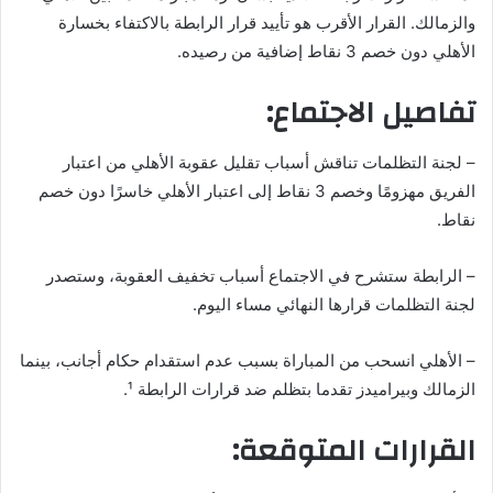
ر
والزمالك. القرار الأقرب هو تأييد قرار الرابطة بالاكتفاء بخسارة
ي
الأهلي دون خصم 3 نقاط إضافية من رصيده.
د
تفاصيل الاجتماع:
ا
إ
ل
– لجنة التظلمات تناقش أسباب تقليل عقوبة الأهلي من اعتبار
ك
الفريق مهزومًا وخصم 3 نقاط إلى اعتبار الأهلي خاسرًا دون خصم
ت
نقاط.
ر
و
– الرابطة ستشرح في الاجتماع أسباب تخفيف العقوبة، وستصدر
ن
لجنة التظلمات قرارها النهائي مساء اليوم.
ي
ا
– الأهلي انسحب من المباراة بسبب عدم استقدام حكام أجانب، بينما
الزمالك وبيراميدز تقدما بتظلم ضد قرارات الرابطة ¹.
القرارات المتوقعة: