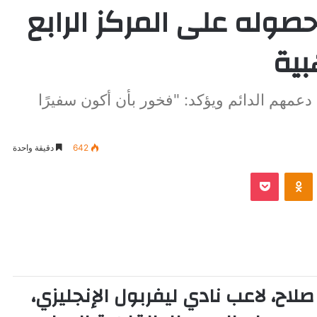
صوله على المركز الرابع
بية
مهم الدائم ويؤكد: "فخور بأن أكون سفيرًا
642
دقيقة واحدة
VKontak
Odnoklassniki
بوكيت
صلاح
، لاعب نادي
ليفربول الإنجليزي
،