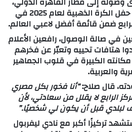
دى وصوله إلى
مطار القاهرة الدولي
،
 حفل
الكرة الذهبية لعام 2025
في
رابع
ضمن قائمة أفضل لاعبي العالم.
 في صالة الوصول، رافعين الأعلام
دوا هتافات تحييه وتعبّر عن فخرهم
كانته الكبيرة في قلوب الجماهير
ية والعربية.
ته، قال صلاح:
“أنا فخور بكل مصري
ز الرابع لا يقلل من سعادتي، لأن
 لبلدي قبل أن يكون لي شخصيًا.”
 ستشهد
تركيزًا أكبر مع نادي ليفربول