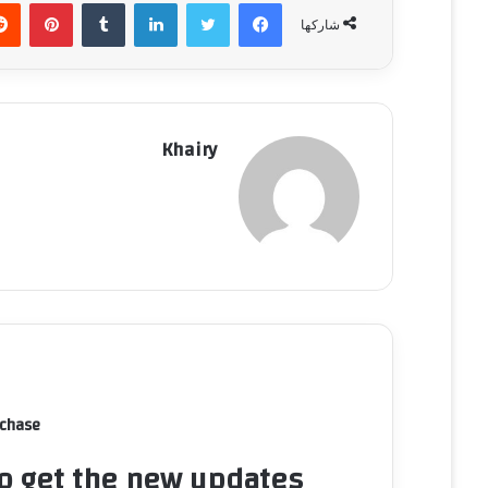
فيسبوك
تويتر
لينكدإن
‏Tumblr
بينتيريست
شاركها
Khairy
rchase
to get the new updates!