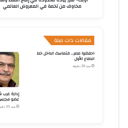
أوبك+ تقرر زيادة محدودة في إنتاج النفط وس
ي
مخاوف من تخمة في المعروض العالمي
مقالات ذات صلة
احفظوا مصر… فتماسك الداخل خط
الدفاع الأول
منذ 26 دقيقة
إدارة غرب ش
عضو مجلس ا
منذ 35 دقيقة