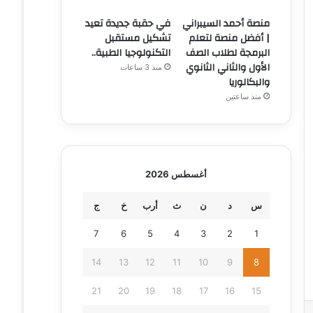
منصة أحمد السيبراني
في حقبة جديدة تعيد
| أفضل منصة لتعلم
تشكيل مستقبل
البرمجة لطلاب الصف
التكنولوجيا الطبية..
الأول والثاني الثانوي
منذ 3 ساعات
والبكالوريا
منذ ساعتين
أغسطس 2026
س
د
ن
ث
أرب
خ
ج
7
6
5
4
3
2
1
14
13
12
11
10
9
8
21
20
19
18
17
16
15