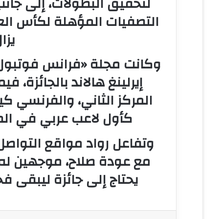
لتحقيق البطولات، إلى جانب
يزا
وكانت مجلة
«فرانس فوتبول
إيرلينغ هالاند
بالجائزة، فيم
المركز الثاني، والفرنسي
كيل
كأول لاعب عربي في المر
وتفاعل رواد مواقع التواصل
مع عودة صلاح، موجهين له ر
يحتاج إلى جائزة ليبقى فخر