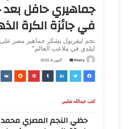
جماهيري حافل بعد ح
في جائزة الكرة الذه
نجم ليفربول يشكر جماهير مصر على دع
لبلدي في ملاعب العالم"
Khairy
أ
أكتوبر 6, 2025
ر
فيسبوك
تويتر
لينكدإن
‏Tumblr
بينتيريست
‏Reddit
‏te
س
ل
ب
ر
كتب عبدالله شلبي
ي
د
ا
حظي النجم المصري
محمد 
إ