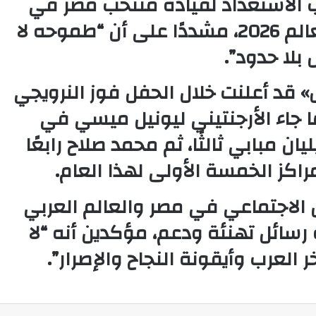
 الاستعداد لقيادة
منتخب مصر
في
التصفيات المؤهلة لكأس العالم 2026، مشددًا على أن “طموحه لا
ل بلا حدود”.
»
قد أعلنت خلال الحفل فوز النرويجي
ا جاء الأرجنتيني
ليونيل ميسي
في
يان مبابي
ثالثًا، ثم محمد صلاح رابعًا
اكز الخمسة الأولى لهذا العام.
 الاجتماعي في مصر والعالم العربي
سائل تهنئة ودعم، مؤكدين أنه “لا
 العرب وأيقونة النجاح والإصرار”.