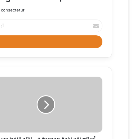
 consectetur.
أ
د
خ
ل
ب
ر
ي
د
ك
ا
ل
إ
ل
ك
ت
ر
و
ن