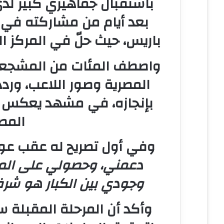
باستقبال جماهيري كبير ل
ل
ك
بعد أيام من مشاركته في
ت
باريس، حيث حلّ في
المركز ال
ر
و
واصطف المئات من المشجعين
ن
ي
المصرية وصور اللاعب، ورد
ا
بإنجازه، في مشهد يعكس م
المصر
وفي أول تصريح له عقب عود
دعمني، وحصولي على المرك
وجودي بين الكبار هو شرف
وأكد أن المرحلة المقبلة