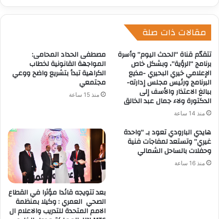
مقالات ذات صلة
تتقدّم قناة “الحدث اليوم” وأسرة
مصطفى الحداد المحامى:
برنامج “الرؤية”، وبشكل خاص
المواجهة القانونية لخطاب
الإعلامي خيري البحيري -مذيع
الكراهية تبدأ بتشريع واضح ووعي
البرنامج ورئيس مجلس إدارته-
مجتمعي
ببالغ الاعتذار والأسف إلى
منذ 15 ساعة
الدكتورة ولاء جمال عبد الخالق
منذ 14 ساعة
هايدي البارودي تعود بـ “واحدة
غيري” وتستعد لمفاجآت فنية
وحفلات بالساحل الشمالي
منذ 16 ساعة
بعد تتويجه قائدا مؤثرا في القطاع
الصحي العمري : وكيلا بمنظمة
الامم المتحدة للتدريب والاعلام ال