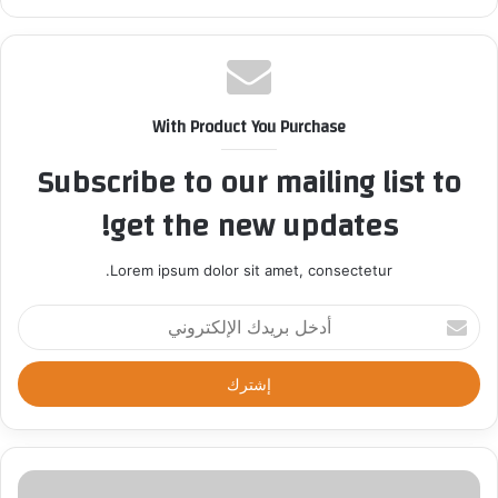
With Product You Purchase
Subscribe to our mailing list to
get the new updates!
Lorem ipsum dolor sit amet, consectetur.
أ
د
خ
ل
ب
ر
ي
د