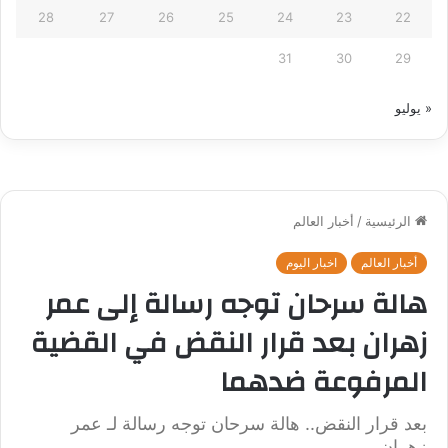
28
27
26
25
24
23
22
31
30
29
« يوليو