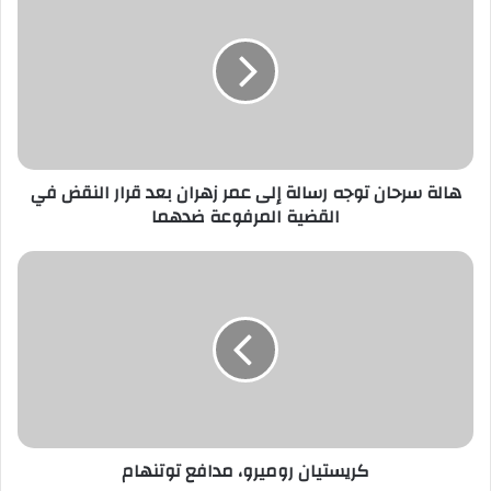
ك
ا
ل
إ
ل
ك
ت
ر
هالة سرحان توجه رسالة إلى عمر زهران بعد قرار النقض في
و
القضية المرفوعة ضدهما
ن
ي
كريستيان روميرو، مدافع توتنهام