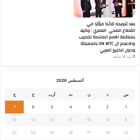
بعد تتويجه قائدا مؤثرا في
القطاع الصحي العمري : وكيلا
بمنظمة الامم المتحدة للتدريب
والاعلام ال UN MTC بالمملكة
ودول الخليج العربي
منذ 18 ساعة
أغسطس 2026
س
د
ن
ث
أرب
خ
ج
7
6
5
4
3
2
1
14
13
12
11
10
9
8
21
20
19
18
17
16
15