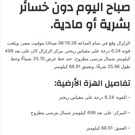
صباح اليوم دون خسائر
ر
ي
د
بشرية أو مادية.
ا
إ
ل
الزلزال وقع في تمام الساعة 06:19:38 صباحًا بتوقيت مصر، وبلغت
ك
قوته 6.24 درجة على مقياس ريختر. مركز الزلزال كان على بعد 499
ت
كيلومتر شمال مرسى مطروح، عند خط عرض 35.70 شمالًا وخط
ر
و
طول 25.96 شرقًا، وبعمق 68.91 كيلومتر.
ن
تفاصيل الهزة الأرضية:
ي
ا
– القوة: 6.24 درجة على مقياس ريختر
– المركز: على بعد 499 كيلومتر شمال مرسى مطروح
– العمق: 68.91 كيلومتر