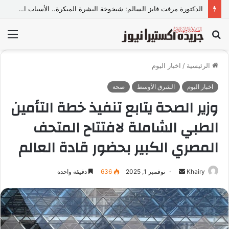
انطلاق منصة “ميلانو للتدريب”.. وجهة جديدة لصناعة المهارات واكتشاف المواهب..
بحث
الق
عن
الرئيسية
/
اخبار اليوم
اخبار اليوم
الشرق الأوسط
صحة
وزير الصحة يتابع تنفيذ خطة التأمين
الطبي الشاملة لافتتاح المتحف
المصري الكبير بحضور قادة العالم
Khairy
أ
نوفمبر 1, 2025
636
دقيقة واحدة
ر
س
ل
ب