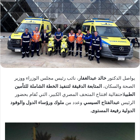
ر
ي
د
ا
إ
ل
ك
ت
ر
و
يواصل الدكتور
خالد عبدالغفار
، نائب رئيس مجلس الوزراء ووزير
ن
ي
الصحة والسكان،
المتابعة الدقيقة لتنفيذ الخطة الشاملة للتأمين
ا
الطبي
لاحتفالية افتتاح المتحف المصري الكبير، التي تُقام بحضور
الرئيس
عبدالفتاح السيسي
وعدد من
ملوك ورؤساء الدول والوفود
الدولية رفيعة المستوى
.