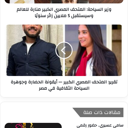
ر
وزير السياحة: المتحف المصري الكبير منارة للعالم
و
وسيستقبل 5 ملايين زائر سنويًا
ن
ي
تقرير: المتحف المصري الكبير — أيقونة الحضارة وجوهرة
السياحة الثقافية في مصر
مقالات ذات صلة
سامي عسيري.. حضور رقمي