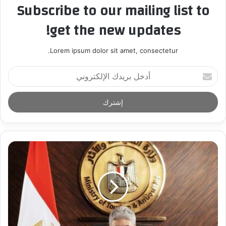
Subscribe to our mailing list to
get the new updates!
Lorem ipsum dolor sit amet, consectetur.
أ
د
خ
ل
ب
ر
ي
د
ك
ا
ل
إ
ل
ك
ت